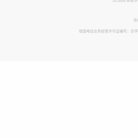
DCloud 即
京
增值电信业务经营许可证编号：合字B2-2