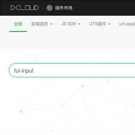
全部
前端组件
JS SDK
UTS插件
uni-a