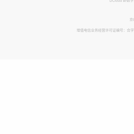
DCloud 即
京
增值电信业务经营许可证编号：合字B2-2