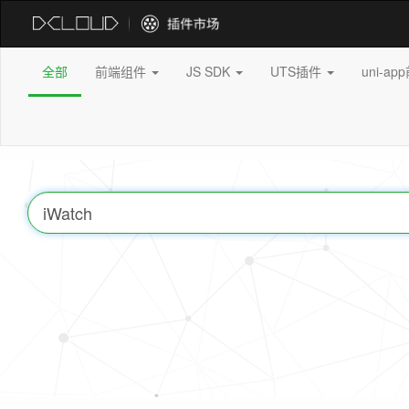
全部
前端组件
JS SDK
UTS插件
uni-a