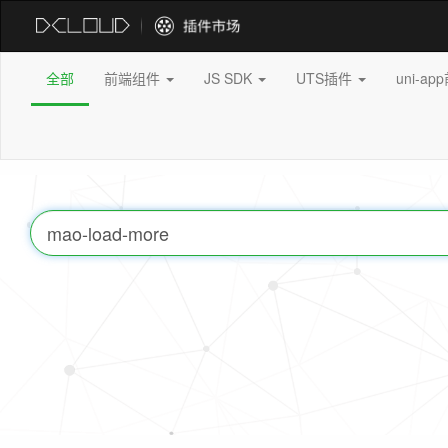
全部
前端组件
JS SDK
UTS插件
uni-a