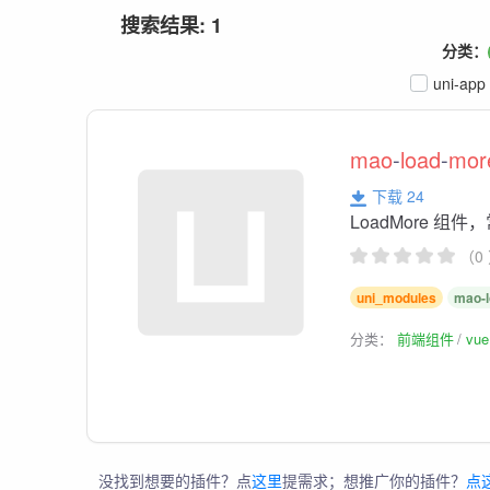
搜索结果: 1
分类：
uni-app
mao
-
load
-
mor
下载 24
LoadMore 
（0
uni_modules
mao-
分类：
前端组件
vu
没找到想要的插件？点
这里
提需求；想推广你的插件？
点