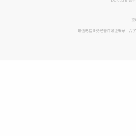
DCloud 即
京
增值电信业务经营许可证编号：合字B2-2