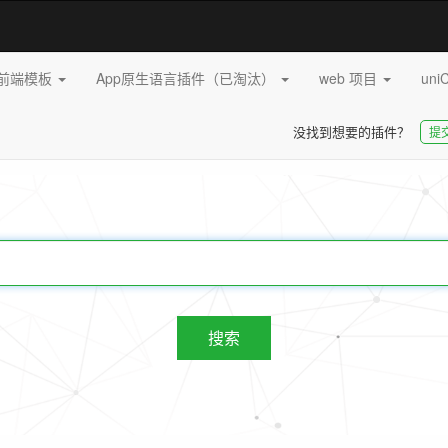
pp前端模板
App原生语言插件（已淘汰）
web 项目
uni
没找到想要的插件？
提
20244
插件
搜索