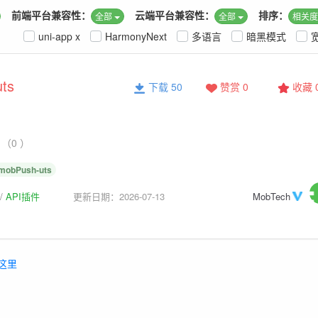
前端平台兼容性：
云端平台兼容性：
排序：
全部
全部
相关
uni-app x
HarmonyNext
多语言
暗黑模式
uts
下载 50
赞赏 0
收藏
（0 ）
mobPush-uts
API插件
更新日期：2026-07-13
MobTech
这里