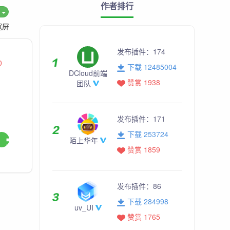
作者排行
度
宽屏
发布插件：
174
0
下载 12485004
DCloud前端
赞赏 1938
团队
发布插件：
171
下载 253724
陌上华年
赞赏 1859
发布插件：
86
下载 284998
uv_UI
赞赏 1765