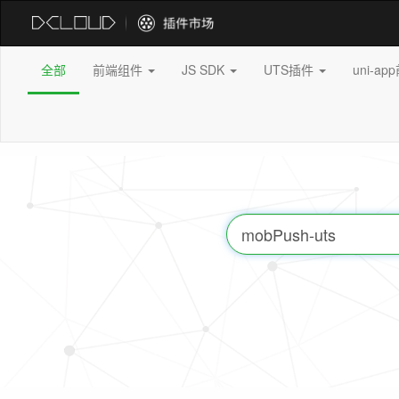
全部
前端组件
JS SDK
UTS插件
uni-a