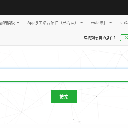
pp前端模板
App原生语言插件（已淘汰）
web 项目
uni
没找到想要的插件？
提
20273
插件
搜索