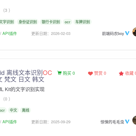
（3 ）
文字识别
身份证识别
银行卡识别
ocr
车牌识别
API插件
更新日期：2026-02-03
前端码农boy
roid 离线文本识别
OC
购买 0
赞赏 0
收藏
 梵文 日文 韩文
 ML Kit的文字识别实现
（0 ）
ocr
中文
离线
API插件
更新日期：2025-09-29
惊悚的毛毛虫