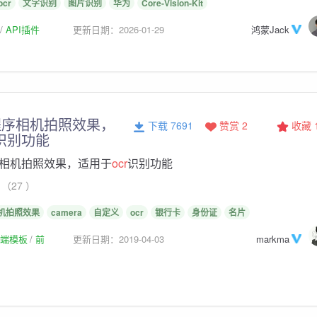
ocr
文字识别
图片识别
华为
Core-Vision-Kit
API插件
更新日期：2026-01-29
鸿蒙Jack
程序相机拍照效果，
下载 7691
赞赏 2
收藏
识别功能
相机拍照效果，适用于
ocr
识别功能
（27 ）
机拍照效果
camera
自定义
ocr
银行卡
身份证
名片
p前端模板
前
更新日期：2019-04-03
markma