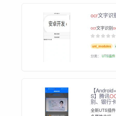
ocr
文字识
ocr
文字识别
o
uni_modules
分类：
UTS插件
【Android
S】腾讯
O
别、银行
全新UTS插件横