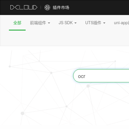
全部
前端组件
JS SDK
UTS插件
uni-a