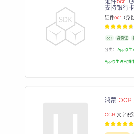
证件
ocr
（
支持银行
证件
ocr
（身
ocr
身份证
分类：
App原
App原生语言插
鸿蒙
OCR
OCR
文字识别插