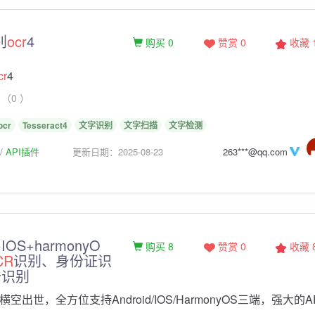
别
ocr
4
购买 0
赞赏 0
收藏
cr
4
（0 ）
ocr
Tesseract4
文字识别
文字扫描
文字检测
API插件
更新日期：2025-08-23
263***@qq.com
+IOS+harmonyO
购买 8
赞赏 0
收藏
CR
识别、身份证识
卡识别
空出世，全方位支持Android/IOS/HarmonyOS三端，强大的A