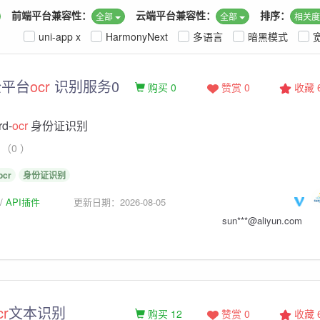
前端平台兼容性：
云端平台兼容性：
排序：
全部
全部
相关
uni-app x
HarmonyNext
多语言
暗黑模式
全平台
ocr
识别服务0
购买 0
赞赏 0
收藏
rd-
ocr
身份证识别
（0 ）
ocr
身份证识别
API插件
更新日期：2026-08-05
sun***@aliyun.com
cr
文本识别
购买 12
赞赏 0
收藏