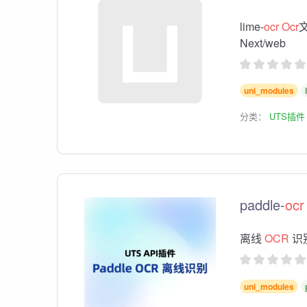
lime-
ocr
Ocr
Next/web
uni_modules
分类：
UTS插件
paddle-
ocr
离线
OCR
识别
uni_modules