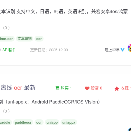
文本识别 支持中文，日语，韩语，英语识别，兼容安卓/ios/鸿蒙
（0 ）
lime-ocr
文本识别
ocr
API插件
更新日期：2025-12-09
陌上华年
离线
ocr
最新
购买 1
赞赏 0
收藏
（uni-app x：Android PaddleOCR/iOS Vision）
（0 ）
paddle
paddleocr
ocr
uniapp
uniappx