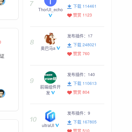
下载 114461
ThorUI_echo
赞赏 1123
发布插件：
17
0
下载 248021
奥巴马a
赞赏 760
份证
发布插件：
140
下载 110613
前端组件开
赞赏 804
发
发布插件：
9
下载 167805
ultraUI
赞赏 510