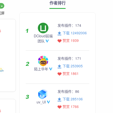
作者排行
度
宽屏
发布插件：
174
6
下载 12492006
DCloud前端
赞赏 1939
团队
发布插件：
171
下载 253905
陌上华年
赞赏 1861
发布插件：
86
下载 285106
uv_UI
赞赏 1766
6