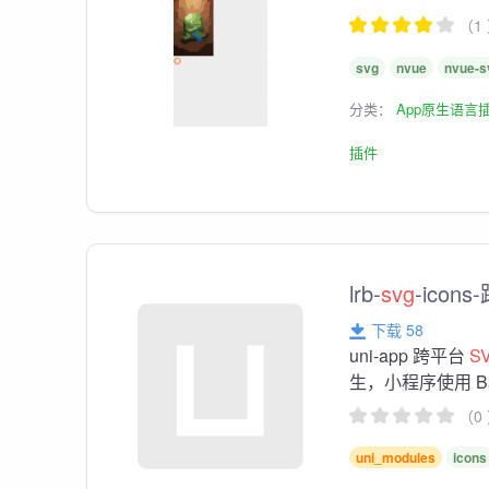
（1
svg
nvue
nvue-s
分类：
App原生语言
插件
lrb-
svg
-icon
下载 58
uni-app 跨平台
S
生，小程序使用 Ba
（0
uni_modules
icons