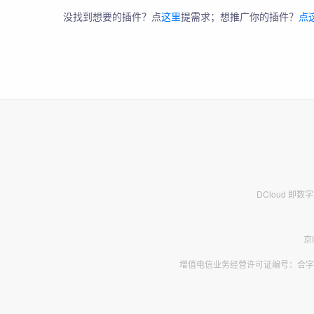
没找到想要的插件？点
这里
提需求；想推广你的插件？
点
DCloud 即
京
增值电信业务经营许可证编号：合字B2-2