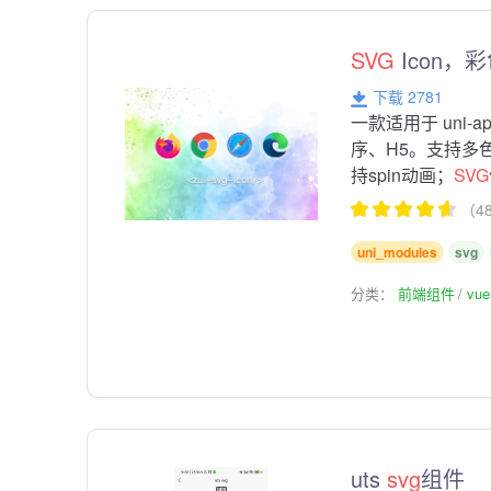
SVG
Icon，
下载 2781
一款适用于 uni-a
序、H5。支持多
持spin动画；
SVG
（4
uni_modules
svg
分类：
前端组件
vu
uts
svg
组件