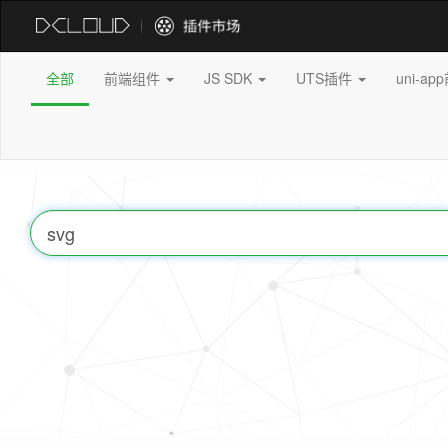
全部
前端组件
JS SDK
UTS插件
uni-a