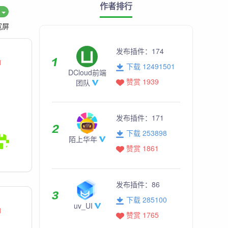
作者排行
度
宽屏
发布插件：
174
1
下载 12491501
DCloud前端
赞赏 1939
团队
发布插件：
171
下载 253898
陌上华年
赞赏 1861
发布插件：
86
下载 285100
uv_UI
1
赞赏 1765