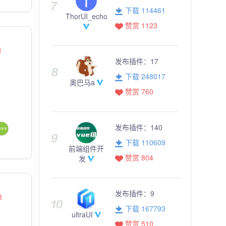
下载 114461
ThorUI_echo
赞赏 1123
1
发布插件：
17
。
下载 248017
奥巴马a
赞赏 760
发布插件：
140
下载 110609
前端组件开
赞赏 804
发
发布插件：
9
8
下载 167793
ultraUI
赞赏 510