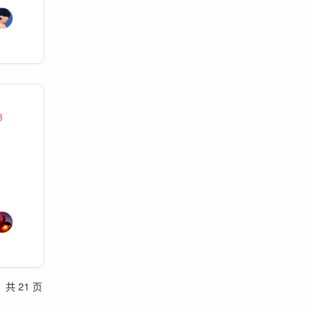
3
共 21 页