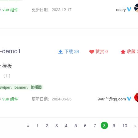
vue 组件
更新日期：2023-12-17
deary
-demo1
下载 34
赞赏 0
收藏
er 模板
（1 ）
swiper、banner、轮播图
vue 组件
更新日期：2024-06-25
946***@qq.com
«
1
2
3
4
5
6
7
8
9
10
»