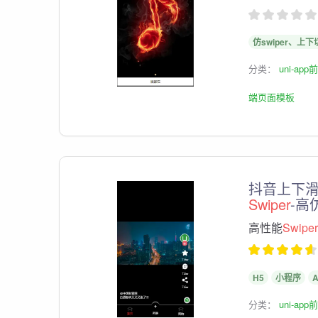
仿swiper、上下切
分类：
uni-ap
端页面模板
抖音上下
Swiper
-高
高性能
Swiper
H5
小程序
分类：
uni-ap