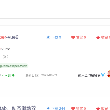
板
per
-vue2
下载 9
赞赏 0
收藏
r
-vue2
（0 ）
lg-tabs-swiper-vue2
vue 组件
更新日期：2022-08-03
敲木鱼的猪猪侠
tab，动态滑动效
下载 244
赞赏 0
收藏