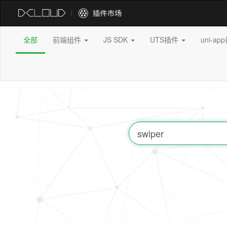
全部
前端组件
JS SDK
UTS插件
uni-a