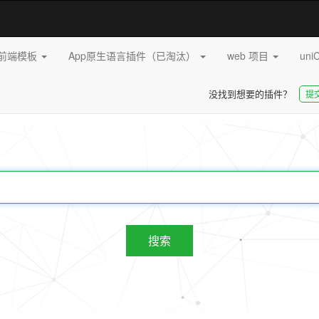
pp前端模板
App原生语言插件（已淘汰）
web 项目
uni
没找到想要的插件？
提
20272
插件
搜索