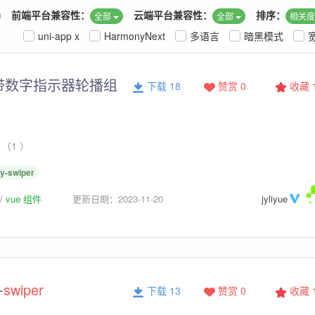
前端平台兼容性：
云端平台兼容性：
排序：
全部
全部
相关
uni-app x
HarmonyNext
多语言
暗黑模式
带数字指示器轮播组
下载 18
赞赏 0
收藏
（1 ）
jy-swiper
vue 组件
更新日期：2023-11-20
jyliyue
-
swiper
下载 13
赞赏 0
收藏