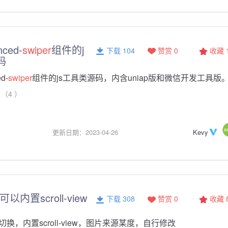
nced-
swiper
组件的j
下载 104
赞赏 0
收藏
码
d-
swiper
组件的js工具类源码，内含uniap版和微信开发工具版
（4 ）
更新日期：2023-04-26
Kevy
可以内置scroll-view
下载 308
赞赏 0
收藏
切换，内置scroll-view，图片来源某度，自行修改