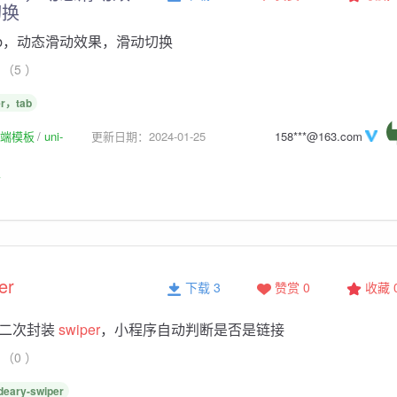
切换
ab，动态滑动效果，滑动切换
（5 ）
r，tab
p前端模板
uni-
更新日期：2024-01-25
158***@163.com
板
er
下载 3
赞赏 0
收藏
二次封装
swiper
，小程序自动判断是否是链接
（0 ）
deary-swiper