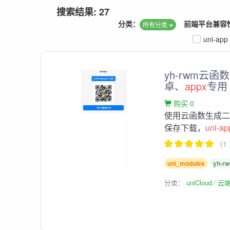
搜索结果: 27
分类：
前端平台兼容
所有分类
uni-app
yh-rwm云
卓、
appx
专用
购买 0
使用云函数生成二
保存下载，
uni-ap
（1
uni_modules
yh-r
分类：
uniCloud
云