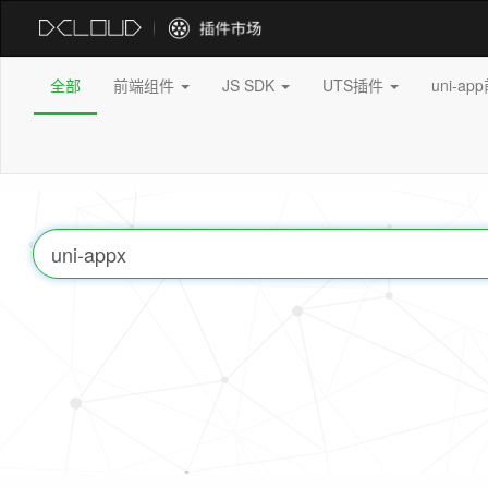
全部
前端组件
JS SDK
UTS插件
uni-a