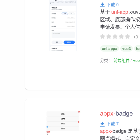
下载 0
基于
uni-app
x/
区域、底部操作
申请发票、个人信息
（0
uni-appx
vue3
f
分类：
前端组件
vu
appx-
badge
下载 7
appx-
badge 是
圆点模式、自定