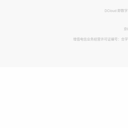
DCloud 即
京
增值电信业务经营许可证编号：合字B2-2