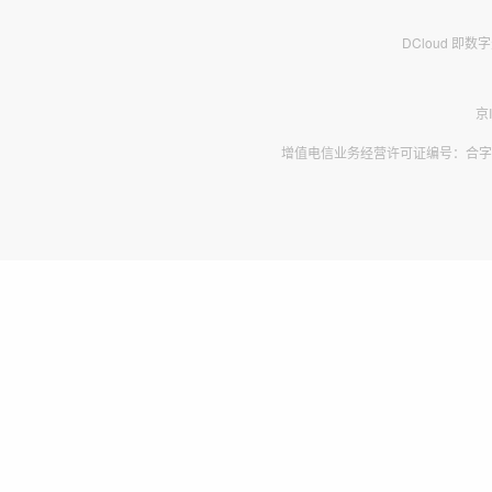
DCloud 即
京
增值电信业务经营许可证编号：合字B2-2