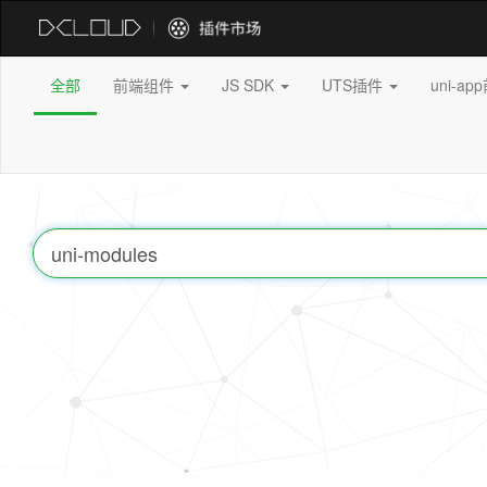
全部
前端组件
JS SDK
UTS插件
uni-a