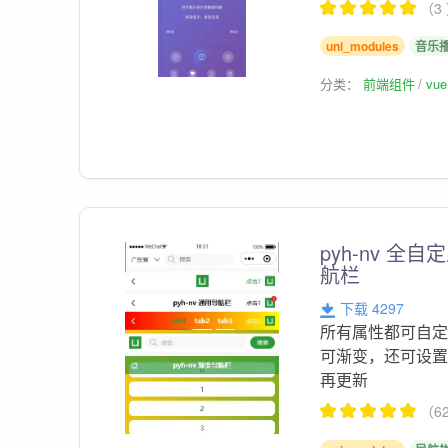
（3
uni_modules
音乐
分类：
前端组件
vu
pyh-nv 
航栏
下载 4297
所有属性都可自定
可渐变，还可设置状
再更新
（6