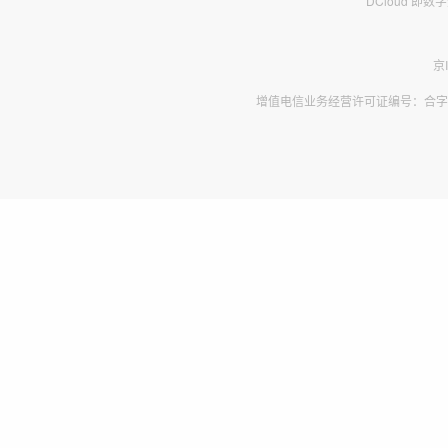
DCloud 即
京
增值电信业务经营许可证编号：合字B2-2