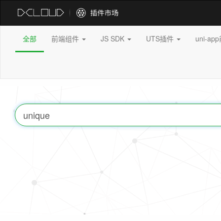
全部
前端组件
JS SDK
UTS插件
uni-a