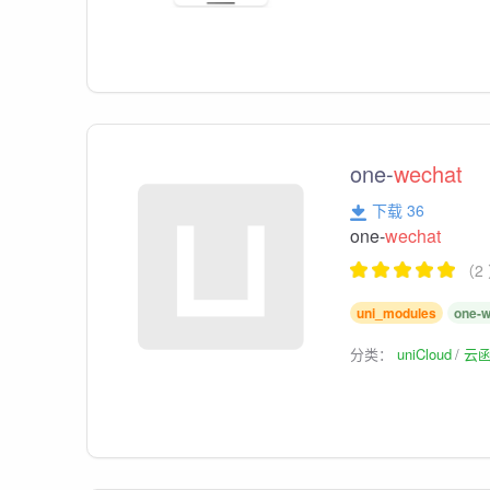
one-
wechat
下载 36
one-
wechat
（2
uni_modules
one-
分类：
uniCloud
云