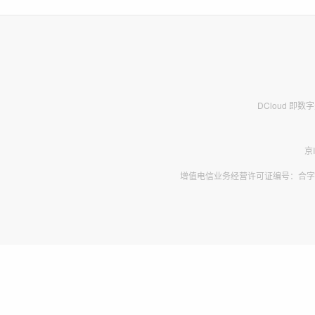
DCloud 即
京
增值电信业务经营许可证编号：合字B2-2