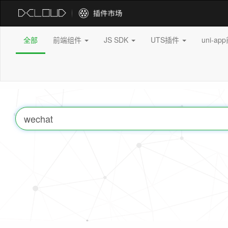
全部
前端组件
JS SDK
UTS插件
uni-a