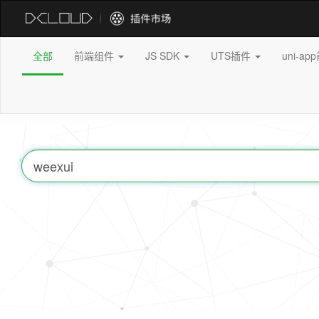
全部
前端组件
JS SDK
UTS插件
uni-a