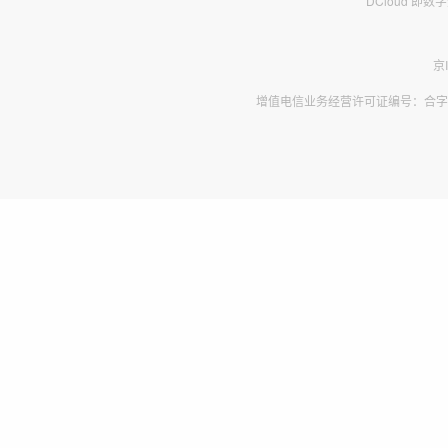
DCloud 即
京
增值电信业务经营许可证编号：合字B2-2