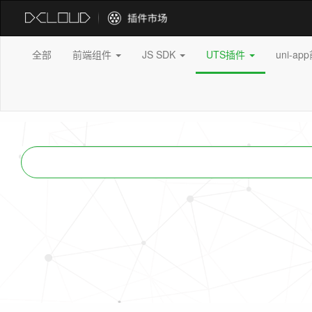
全部
前端组件
JS SDK
UTS插件
uni-a