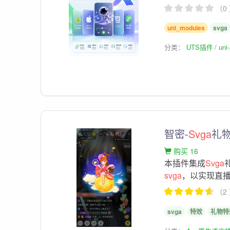
（0
uni_modules
svga
分类：
UTS插件
un
智密-
Svga
礼
购买 16
本插件集成
Svga
svga
，以实现直
（2
svga
特效
礼物特