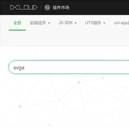
全部
前端组件
JS SDK
UTS插件
uni-a