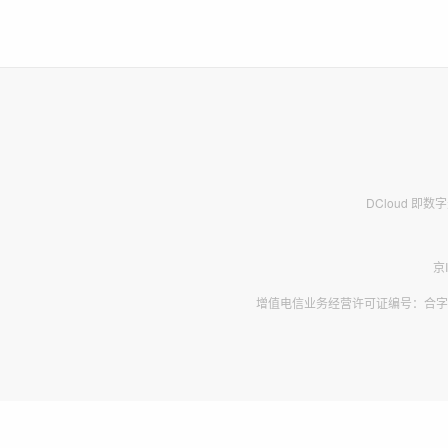
DCloud 即
京
增值电信业务经营许可证编号：合字B2-2