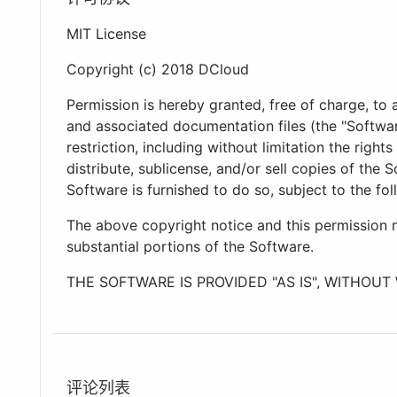
MIT License
Copyright (c) 2018 DCloud
Permission is hereby granted, free of charge, to
and associated documentation files (the "Softwar
restriction, including without limitation the right
distribute, sublicense, and/or sell copies of the
Software is furnished to do so, subject to the fol
The above copyright notice and this permission no
substantial portions of the Software.
THE SOFTWARE IS PROVIDED "AS IS", WITHOUT
IMPLIED, INCLUDING BUT NOT LIMITED TO TH
FITNESS FOR A PARTICULAR PURPOSE AND NO
AUTHORS OR COPYRIGHT HOLDERS BE LIABLE 
LIABILITY, WHETHER IN AN ACTION OF CONTRA
评论列表
OUT OF OR IN CONNECTION WITH THE SOFTWA