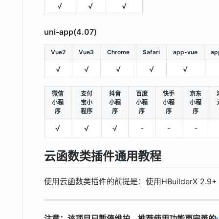
√
√
√
uni-app(4.07)
Vue2
Vue3
Chrome
Safari
app-vue
ap
√
√
√
√
√
微信
支付
抖音
百度
快手
京东
小程
宝小
小程
小程
小程
小程
序
程序
序
序
序
序
√
√
√
-
-
-
云函数类插件通用教程
使用云函数类插件的前提是：使用HBuilderX 2.9+
注意：该项目已暂停维护，推荐使用功能更完善的