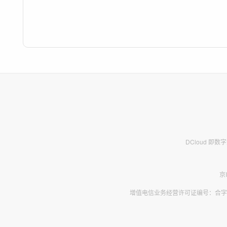
DCloud 即
京
增值电信业务经营许可证编号：合字B2-2