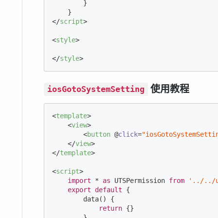
        }

</
script
>
<
style
>
</
style
>
使用教程
iosGotoSystemSetting
<
template
>
<
view
>
<
button
 @
click
=
"iosGotoSystemSetti
</
view
>
</
template
>
<
script
>
import
 * 
as
 UTSPermission 
from
'../../
export
default
 {

        data() {

return
 {}

        },
