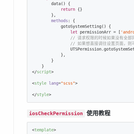
        data() {

return
 {}

        },

methods
: {

            gotoSystemSetting() {

let
 permissionArr = [
'andr
// 请求权限的时候如果没有全
// 如果想直接调往设置页面，则
                UTSPermission.gotoSystemSet
            },

        }

</
script
>
<
style
lang
=
"scss"
>
</
style
>
使用教程
iosCheckPermission
<
template
>