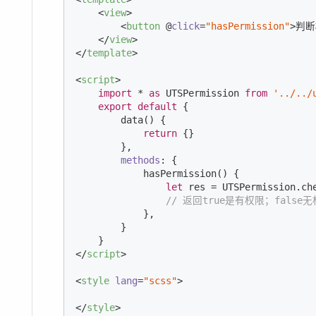
<
view
>
<
button
 @
click
=
"hasPermission"
>
判断
</
view
>
</
template
>
<
script
>
import
 * 
as
 UTSPermission 
from
'../../
export
default
 {

        data() {

return
 {}

        },

methods
: {

            hasPermission() {

let
 res = UTSPermission.ch
// 返回true是有权限；false
            },

        }

</
script
>
<
style
lang
=
"scss"
>
</
style
>