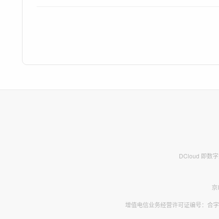
DCloud 即
京
增值电信业务经营许可证编号：合字B2-2