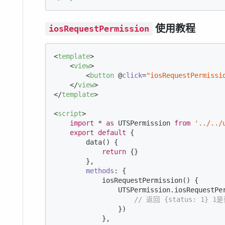
使用教程
iosRequestPermission
<
template
>
<
view
>
<
button
 @
click
=
"iosRequestPermissi
</
view
>
</
template
>
<
script
>
import
 * 
as
 UTSPermission 
from
'../../
export
default
 {

        data() {

return
 {}

        },

methods
: {

            iosRequestPermission() {

                UTSPermission.iosRequestPe
// 返回 {status: 1
                })

            },
