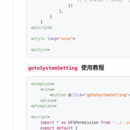
                })

            },

        }

</
script
>
<
style
lang
=
"scss"
>
</
style
>
使用教程
gotoSystemSetting
<
template
>
<
view
>
<
button
 @
click
=
"gotoSystemSetting"
</
view
>
</
template
>
<
script
>
import
 * 
as
 UTSPermission 
from
'../../
export
default
 {
