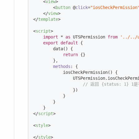
<
view
>
<
button
 @
click
=
"iosCheckPermission
</
view
>
</
template
>
<
script
>
import
 * 
as
 UTSPermission 
from
'../../
export
default
 {

        data() {

return
 {}

        },

methods
: {

            iosCheckPermission() {

                UTSPermission.iosCheckPerm
// 返回 {status: 1
                })

            }

        }

</
script
>
<
style
>
</
style
>