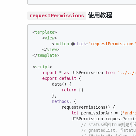
使用教程
requestPermissions
<
template
>
<
view
>
<
button
 @
click
=
"requestPermissions
</
view
>
</
template
>
<
script
>
import
 * 
as
 UTSPermission 
from
'../../
export
default
 {

        data() {

return
 {}

        },

methods
: {

            requestPermissions() {

let
 permissionArr = [
'andr
                UTSPermission.requestPermis
// status返回true
// grantedList，当s
// {"status": false, "