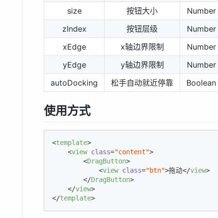
size
按钮大小
Number
zIndex
按钮层级
Number
xEdge
x轴边界限制
Number
yEdge
y轴边界限制
Number
autoDocking
松手自动就近停靠
Boolean
使用方式
<
template
>
<
view
class
=
"content"
>
<
DragButton
>
<
view
class
=
"btn"
>
拖动
</
view
>
</
DragButton
>
</
view
>
</
template
>