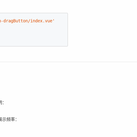
n-dragButton/index.vue'
明：
展示频率：