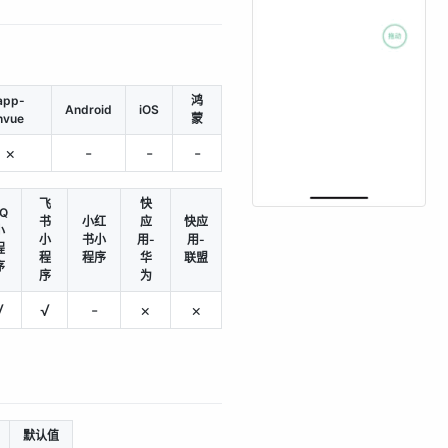
app-
鸿
Android
iOS
nvue
蒙
×
-
-
-
飞
快
Q
书
小红
应
快应
小
小
书小
用-
用-
程
程
程序
华
联盟
序
序
为
√
√
-
×
×
默认值