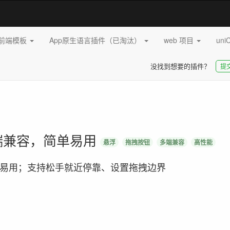
pp前端模板
App原生语言插件（已淘汰）
web 项目
uni
没找到想要的插件？
提
端兼容，简单易用
悬浮
拖拽按钮
多端兼容
高性能
易用；支持松手就近停靠、设置拖拽边界