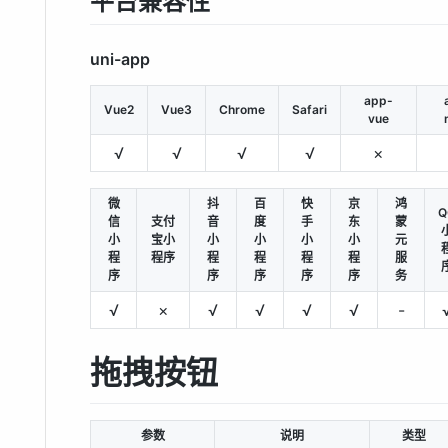
平台兼容性
uni-app
app-
Vue2
Vue3
Chrome
Safari
vue
√
√
√
√
×
微
抖
百
快
京
鸿
Q
信
支付
音
度
手
东
蒙
小
宝小
小
小
小
小
元
程
程序
程
程
程
程
服
序
序
序
序
序
务
√
×
√
√
√
√
-
拖拽按钮
参数
说明
类型