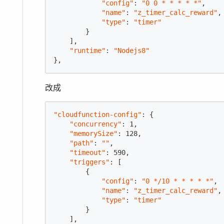
"config"
: 
"0 0 * * * * *"
,

"name"
: 
"z_timer_calc_reward"
,

"type"
: 
"timer"
        }

    ],

"runtime"
: 
"Nodejs8"
},
改成
"cloudfunction-config"
: {

"concurrency"
: 
1
,

"memorySize"
: 
128
,

"path"
: 
""
,

"timeout"
: 
590
,

"triggers"
: [

        {

"config"
: 
"0 */10 * * * * *"
,

"name"
: 
"z_timer_calc_reward"
,

"type"
: 
"timer"
        }

    ],
