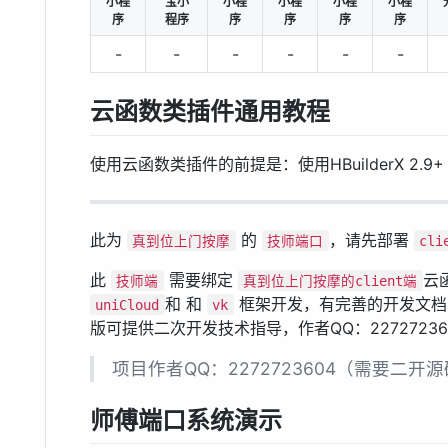
小程
宝小
小程
小程
小程
小程
序
程序
序
序
序
序
-
-
-
-
-
-
云函数类插件通用教程
使用云函数类插件的前提是：使用HBuilderX 2.9+
此为
的
，请先部署
真到位上门按摩
技师端口
cli
此
需要绑定
云
技师端
真到位上门按摩的client端
和 和
框架开发，有完善的开发文档
uniCloud
vk
版可提供二次开发技术指导，作者QQ：22727236
项目作者QQ：2272723604（需要二开
师傅端口系统演示