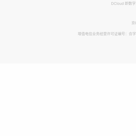
DCloud 即
京
增值电信业务经营许可证编号：合字B2-2