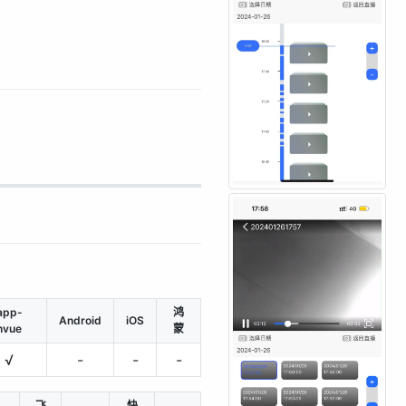
app-
鸿
Android
iOS
nvue
蒙
√
-
-
-
飞
快