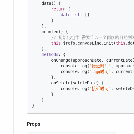
    data() {

return
 {

dateList
: []

        }

    },

    mounted() {

// 初始化组件 需要传入一个倒序的日期列表 ['2
this
.$refs.canvasLine.init(
this
.da
    },

methods
: {

        onChange(approachDate, currentDate)
console
.log(
'接近时间'
, approach
console
.log(
'当前时间'
, currentD
        },

        onSelete(seleteDate) {

console
.log(
'接近时间'
, seleteDa
        }

    }

}
Props