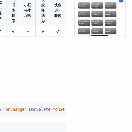
Q
书
小红
应
快应
小
小
书小
用-
用-
程
程
程序
华
联盟
序
序
为
√
√
-
√
√
e
=
"onChange"
 @
onSelete
=
"onSelete"
ref
=
"canvasLine"
>
</
z-