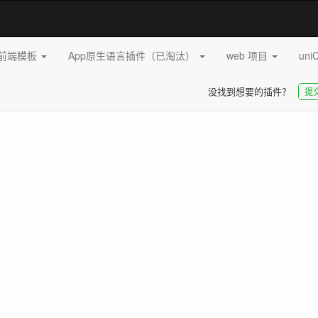
pp前端模板
App原生语言插件（已淘汰）
web 项目
uni
没找到想要的插件？
提