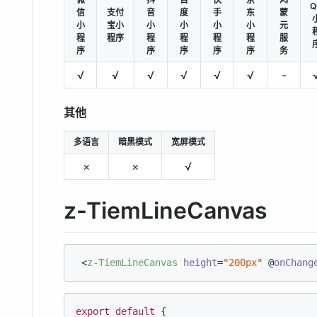
Q
信
支付
音
度
手
东
蒙
小
宝小
小
小
小
小
元
程
程序
程
程
程
程
服
序
序
序
序
序
务
√
√
√
√
√
√
-
其他
多语言
暗黑模式
宽屏模式
×
×
√
z-TiemLineCanvas
<
z-TiemLineCanvas
height
=
"200px"
 @
onChang
export
default
 {
