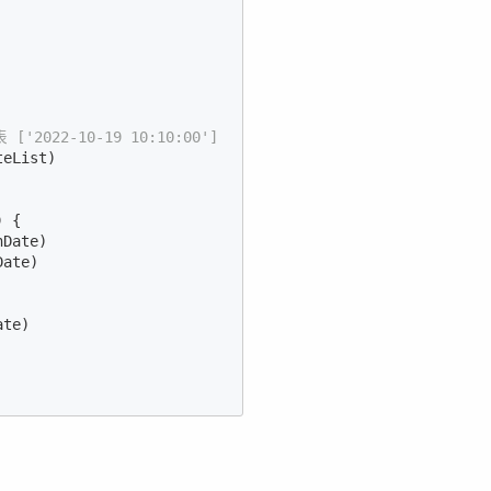
022-10-19 10:10:00']
teList)

 {

Date)

ate)

te)
