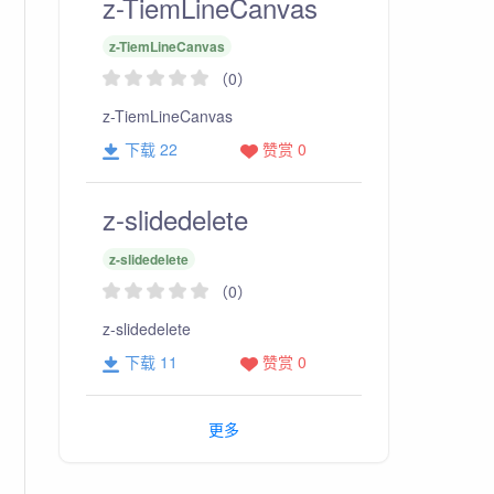
z-TiemLineCanvas
z-TiemLineCanvas
（0）
z-TiemLineCanvas
下载 22
赞赏 0
z-slidedelete
z-slidedelete
（0）
z-slidedelete
下载 11
赞赏 0
TiemLineCanvas
>
更多