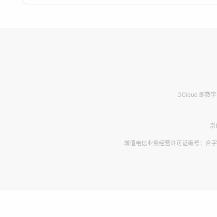
DCloud 即
京
增值电信业务经营许可证编号：合字B2-2