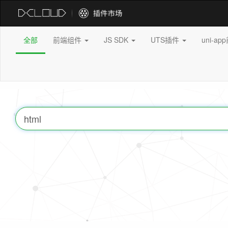
全部
前端组件
JS SDK
UTS插件
uni-a