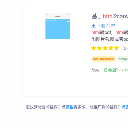
基于
html
2ca
下载 2127
html
转pdf，
html
转
出图片截图或者pd
（2
uni_modules
html2
分类：
前端组件
vu
没找到想要的插件？点
这里
提需求；想推广你的插件？
点