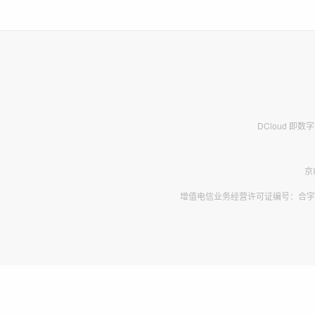
DCloud 即
京
增值电信业务经营许可证编号：合字B2-2