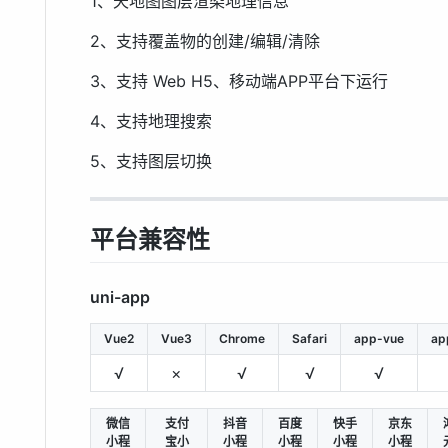
1、天地图图层渲染地理信息
2、支持覆盖物的创建/编辑/清除
3、支持 Web H5、移动端APP平台下运行
4、支持地理搜索
5、支持图层切换
平台兼容性
uni-app
Vue2
Vue3
Chrome
Safari
app-vue
ap
√
×
√
√
√
微信
支付
抖音
百度
快手
京东
小程
宝小
小程
小程
小程
小程