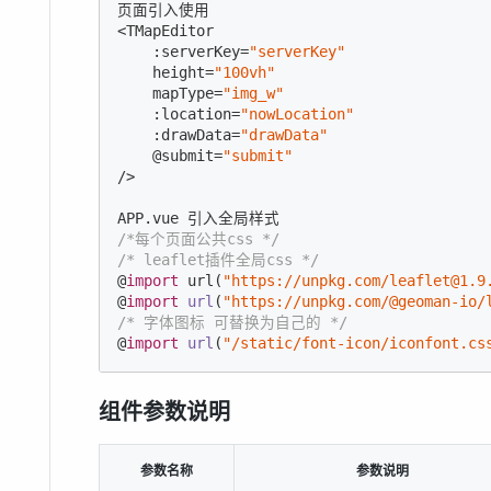
页面引入使用

<TMapEditor

    :serverKey=
"serverKey"
    height=
"100vh"
    mapType=
"img_w"
    :location=
"nowLocation"
    :drawData=
"drawData"
    @submit=
"submit"
/>

/*每个页面公共css */
/* leaflet插件全局css */
@
import
 url(
"https://unpkg.com/leaflet@1.9
@
import
url
(
"https://unpkg.com/@geoman-io/
/* 字体图标 可替换为自己的 */
@
import
url
(
"/static/font-icon/iconfont.cs
组件参数说明
参数名称
参数说明