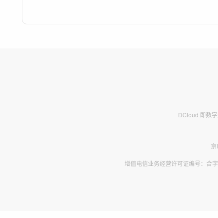
DCloud 即
京
增值电信业务经营许可证编号：合字B2-2