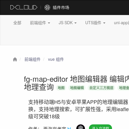
全部
前端组件
JS SDK
UTS插件
uni-a
前端组件
vue 组件
fg-map-editor 地图编辑
地理查询
地图
地图编辑
自定义三方图层
地理
支持移动端H5与安卓苹果APP的地理编辑器
换，支持地理搜索，可扩展性强，采用leaf
级可突破18级
作者：
西海岸老富
进入交流群