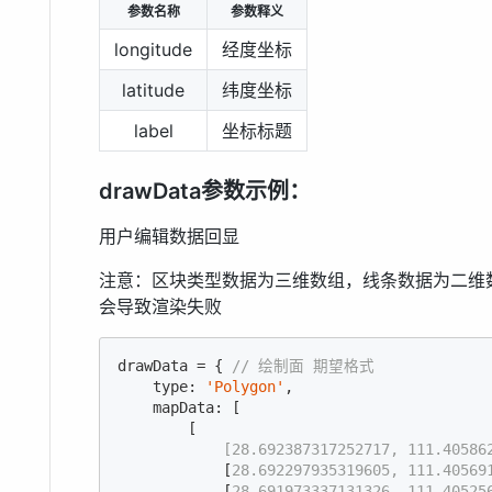
参数名称
参数释义
longitude
经度坐标
latitude
纬度坐标
label
坐标标题
drawData参数示例：
用户编辑数据回显
注意：区块类型数据为三维数组，线条数据为二维
会导致渲染失败
drawData = { 
// 绘制面 期望格式
    type: 
'Polygon'
,

    mapData: [

        [
            [28.692387317252717, 111.40586
            [
28.692297935319605, 111.40569
            [
28.691973337131326, 111.40525