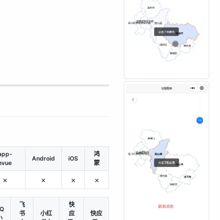
app-
鸿
Android
iOS
nvue
蒙
×
×
×
×
飞
快
Q
书
小红
应
快应
小