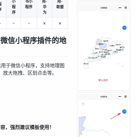
小
书小
用-
用-
程
程
程序
华
联盟
序
序
为
-
-
-
×
×
arts微信小程序插件的地
仅适用于微信小程序，支持地理图
、放大拖拽、区划点击等。
件内容，强烈建议模板使用！