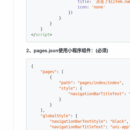
title
: 
`点击了
${item.na
icon
: 
'none'
                })

            }

        }

</
script
>
2、pages.json使用小程序组件：(必须)
{

"pages"
: [

        {

"path"
: 
"pages/index/index"
,

"style"
: {

"navigationBarTitleText"
: 
            }

        }

    ],

"globalStyle"
: {

"navigationBarTextStyle"
: 
"black"
,

"navigationBarTitleText"
: 
"uni-app