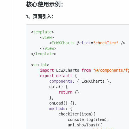
核心使用示例：
1、页面引入：
<
template
>
<
view
>
<
EcWXCharts
 @
click
=
"checkItem"
 />
</
view
>
</
template
>
<
script
>
import
 EcWXCharts 
from
"@/components/f
export
default
 {

components
: { EcWXCharts },

        data() {

return
 {}

        },

        onLoad() {},

methods
: {

            checkItem(item){

console
.log(item);

                uni.showToast({
