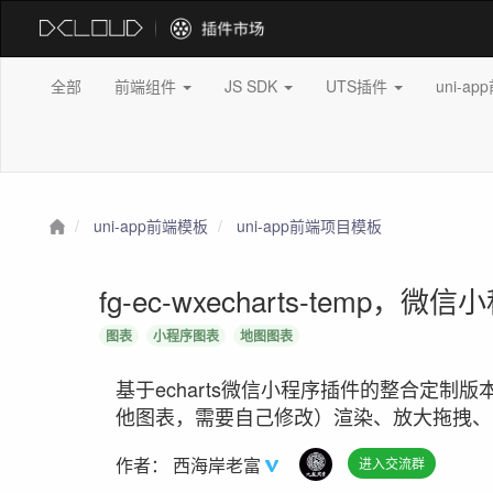
全部
前端组件
JS SDK
UTS插件
uni-a
uni-app前端模板
uni-app前端项目模板
fg-ec-wxecharts-te
图表
小程序图表
地图图表
基于echarts微信小程序插件的整合定
他图表，需要自己修改）渲染、放大拖拽、
作者：
西海岸老富
进入交流群