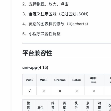
2、支持拖拽、放大、点击
3、自定义显示区域（通过区划JSON）
4、灵活的图表样式修改（同echarts）
5、小程序兼容性调整
平台兼容性
uni-app(4.15)
app-
Vue2
Vue3
Chrome
Safari
vue
√
×
×
×
×
微
抖
百
快
京
鸿
Q
信
支付
音
度
手
东
蒙