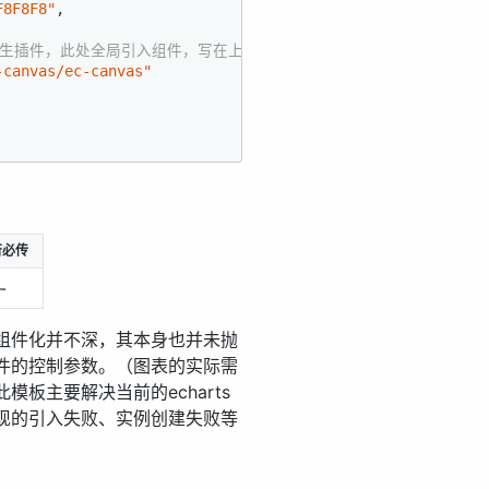
F8F8F8"
,

原生插件，此处全局引入组件，写在上面pages页面中为局部引入
-canvas/ec-canvas"
否必传
-
组件化并不深，其本身也并未抛
件的控制参数。（图表的实际需
板主要解决当前的echarts
现的引入失败、实例创建失败等