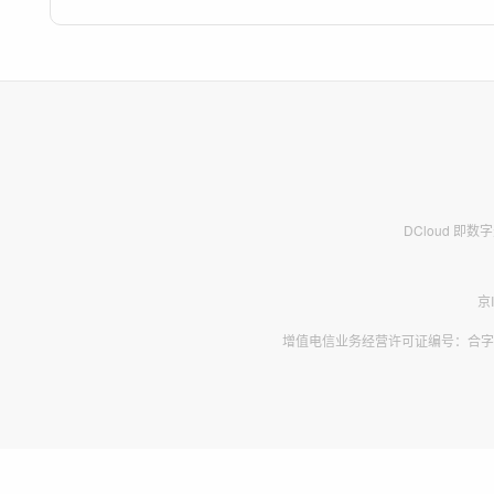
DCloud 即
京
增值电信业务经营许可证编号：合字B2-2