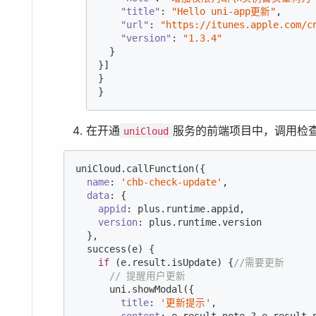
"title"
: 
"Hello uni-app更新"
,

"url"
: 
"https://itunes.apple.com/c
"version"
: 
"1.3.4"
  }

}]

}

}
在开通
服务的前端项目中，调用检
uniCloud
uniCloud.callFunction({

name
: 
'chb-check-update'
,

data
: {

appid
: plus.runtime.appid,

version
: plus.runtime.version

  },

  success(e) {

if
 (e.result.isUpdate) {
//需要更新
// 提醒用户更新
      uni.showModal({

title
: 
'更新提示'
,

content
: e.result.note ? e.result.