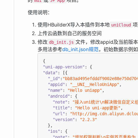
mui
5+ App
使用说明：
使用HBuilderX导入本插件到本地
项
uniCloud
上传云函数到自己的服务空间
修改
文件，修改appid及当前版
db_init.js
多用法参考
db_init.json规范
，初始数据示例如
"uni-app-version"
"data"
: [{

"_id"
:
"bb83ad495efdddf9002e88e750d70
"appid"
: 
"__UNI__HelloUniApp"
,

"name"
: 
"Hello uniapp"
,

"android"
: {

"note"
: 
"接入uni统计\n解决微信自定义
"title"
: 
"Hello uni-app更新"
,

"url"
: 
"http://img.cdn.aliyun.dclo
"version"
: 
"2.2.3"
  },

"ios"
: {

"note"
: 
"增加权限判断\n实例首页重构为 