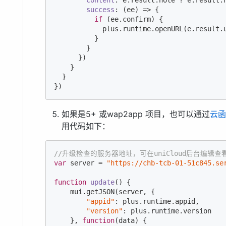
success
: 
(
ee
) =>
 {

if
 (ee.confirm) {

            plus.runtime.openURL(e.result.u
          }

        }

      })

    }

  }

如果是5+ 或wap2app 项目，也可以通过
云函
用代码如下：
//升级检查的服务器地址，可在uniCloud后台编辑查
var
 server = 
"https://chb-tcb-01-51c845.se
function
update
(
) 
{

    mui.getJSON(server, {

"appid"
: plus.runtime.appid,

"version"
: plus.runtime.version

    }, 
function
(
data
) 
{
