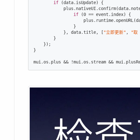
if
 (data.isUpdate) {

            plus.nativeUI.confirm(data.not
if
 (
0
 == event.index) {

                    plus.runtime.openURL(da
                }

            }, data.title, [
"立即更新"
, 
"取
        }

    });

}

mui.os.plus && !mui.os.stream && mui.plusR