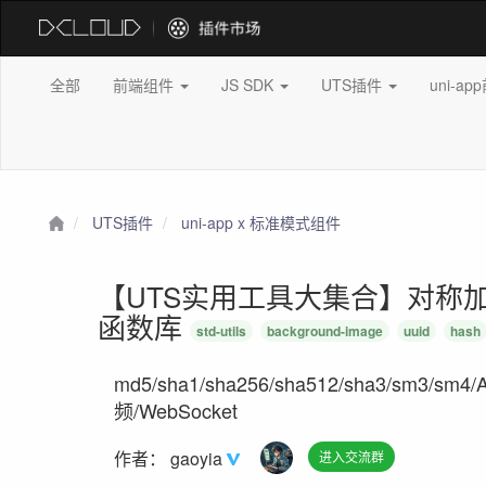
全部
前端组件
JS SDK
UTS插件
uni-a
UTS插件
uni-app x 标准模式组件
【UTS实用工具大集合】对称加
函数库
std-utils
background-image
uuid
hash
md5/sha1/sha256/sha512/sha3/sm3/sm
频/WebSocket
作者：
gaoyia
进入交流群