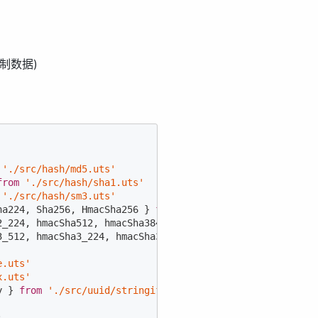
制数据)
'./src/hash/md5.uts'
from
'./src/hash/sha1.uts'
'./src/hash/sm3.uts'
ha224, Sha256, HmacSha256 } 
from
'./src/hash/sha256.uts'
2_224, hmacSha512, hmacSha384, hmacSha512_256, hmacSha51
3_512, hmacSha3_224, hmacSha3_256, hmacSha3_384, hmacSha
e.uts'
x.uts'
y } 
from
'./src/uuid/stringify.uts'