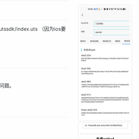
tssdk/index.uts （因为ios要
的问题。