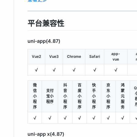
平台兼容性
uni-app(4.87)
app-
Vue2
Vue3
Chrome
Safari
vue
√
√
√
√
√
微
抖
百
快
京
鸿
Q
信
支付
音
度
手
东
蒙
小
宝小
小
小
小
小
元
程
程序
程
程
程
程
服
序
序
序
序
序
务
√
√
√
√
√
√
√
uni-app x(4.87)