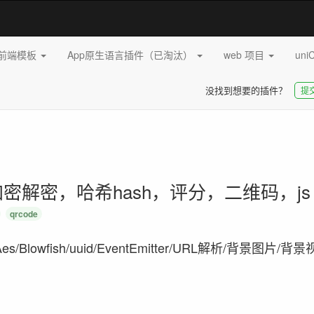
pp前端模板
App原生语言插件（已淘汰）
web 项目
uni
没找到想要的插件？
提
密解密，哈希hash，评分，二维码，js
qrcode
4/Aes/Blowfish/uuid/EventEmitter/URL解析/背景图片/背景