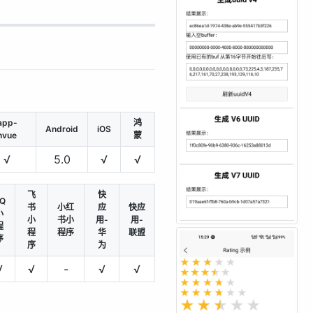
app-
鸿
Android
iOS
nvue
蒙
√
5.0
√
√
飞
快
Q
书
小红
应
快应
小
小
书小
用-
用-
程
程
程序
华
联盟
序
序
为
√
√
-
√
√