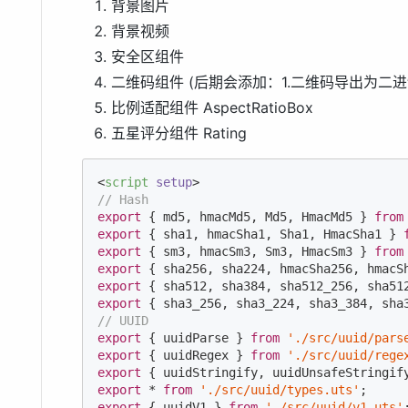
背景图片
背景视频
安全区组件
二维码组件 (后期会添加：1.二维码导出为二进
比例适配组件 AspectRatioBox
五星评分组件 Rating
<
script
setup
>
// Hash
export
 { md5, hmacMd5, Md5, HmacMd5 } 
from
export
 { sha1, hmacSha1, Sha1, HmacSha1 } 
export
 { sm3, hmacSm3, Sm3, HmacSm3 } 
from
export
 { sha256, sha224, hmacSha256, hmacS
export
 { sha512, sha384, sha512_256, sha51
export
 { sha3_256, sha3_224, sha3_384, sha
// UUID
export
 { uuidParse } 
from
'./src/uuid/pars
export
 { uuidRegex } 
from
'./src/uuid/rege
export
 { uuidStringify, uuidUnsafeStringif
export
 * 
from
'./src/uuid/types.uts'
export
 { uuidV1 } 
from
'./src/uuid/v1.uts'