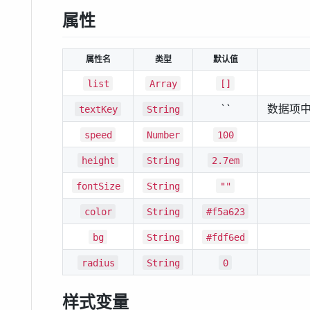
属性
属性名
类型
默认值
list
Array
[]
``
数据项
textKey
String
speed
Number
100
height
String
2.7em
fontSize
String
""
color
String
#f5a623
bg
String
#fdf6ed
radius
String
0
样式变量