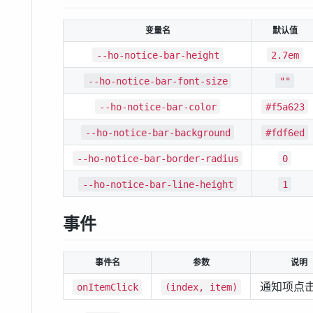
变量名
默认值
--ho-notice-bar-height
2.7em
--ho-notice-bar-font-size
""
--ho-notice-bar-color
#f5a623
--ho-notice-bar-background
#fdf6ed
--ho-notice-bar-border-radius
0
--ho-notice-bar-line-height
1
事件
事件名
参数
说明
通知项点
onItemClick
(index, item)