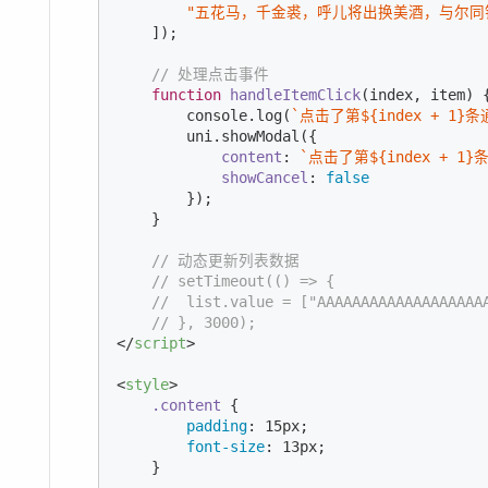
"五花马，千金裘，呼儿将出换美酒，与尔同
    ]);

// 处理点击事件
function
handleItemClick
(
index, item
) 
{
console
.log(
`点击了第
${index + 
1
}
条
        uni.showModal({

content
: 
`点击了第
${index + 
1
}
showCancel
: 
false
        });

    }

// 动态更新列表数据
// setTimeout(() => {
//  list.value = ["AAAAAAAAAAAAAAAAAAA
// }, 3000);
</
script
>
<
style
>
.content
 {

padding
: 
15px
;

font-size
: 
13px
;

    }
