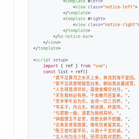
<
template
 #
left
>
<
view
class
=
"notice-left"
>
</
template
>
<
template
 #
right
>
<
view
class
=
"notice-right"
</
template
>
</
ho-notice-bar
>
</
view
>
</
template
>
<
script
setup
>
import
 { ref } 
from
"vue"
;

const
 list = ref([

"君不见黄河之水天上来，奔流到海不复回。
"君不见高堂明镜悲白发，朝如青丝暮成雪。
"人生得意须尽欢，莫使金樽空对月。"
,

"天生我材必有用，千金散尽还复来。"
,

"烹羊宰牛且为乐，会须一饮三百杯。"
,

"岑夫子，丹丘生，将进酒，杯莫停。"
,

"与君歌一曲，请君为我倾耳听。"
,

"钟鼓馔玉不足贵，但愿长醉不愿醒。"
,

"古来圣贤皆寂寞，惟有饮者留其名。"
,

"陈王昔时宴平乐，斗酒十千恣欢谑。"
,

"主人何为言少钱，径须沽取对君酌。"
,
