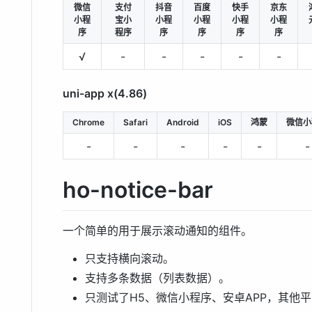
微信
支付
抖音
百度
快手
京东
小程
宝小
小程
小程
小程
小程
序
程序
序
序
序
序
√
-
-
-
-
-
uni-app x(4.86)
Chrome
Safari
Android
iOS
鸿蒙
微信小
-
-
-
-
-
-
ho-notice-bar
一个简单的用于展示滚动通知的组件。
只支持横向滚动。
支持多条数据（列表数据）。
只测试了H5、微信小程序、安卓APP，其他