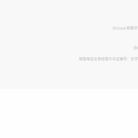
DCloud 即
京
增值电信业务经营许可证编号：合字B2-2