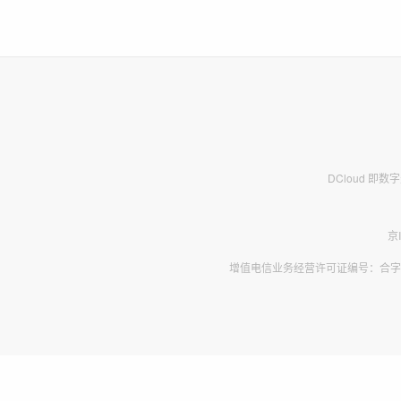
DCloud 即
京
增值电信业务经营许可证编号：合字B2-2