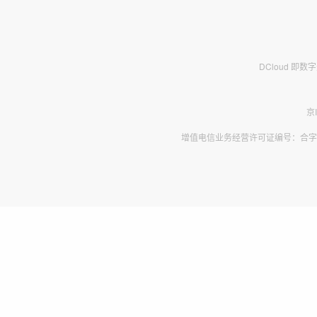
DCloud 即
京
增值电信业务经营许可证编号：合字B2-2