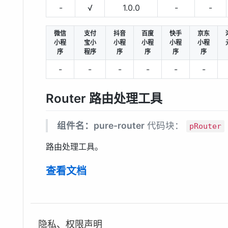
-
√
1.0.0
-
-
微信
支付
抖音
百度
快手
京东
小程
宝小
小程
小程
小程
小程
序
程序
序
序
序
序
-
-
-
-
-
-
Router 路由处理工具
组件名：pure-router
代码块：
pRouter
路由处理工具。
查看文档
隐私、权限声明