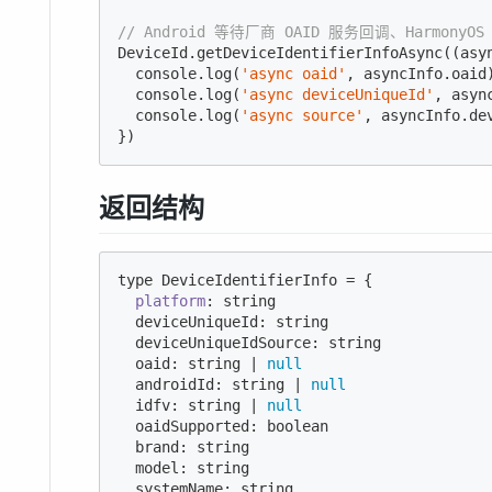
// Android 等待厂商 OAID 服务回调、Harmon
DeviceId.getDeviceIdentifierInfoAsync(
(
asy
console
.log(
'async oaid'
, asyncInfo.oaid)
console
.log(
'async deviceUniqueId'
, asyn
console
.log(
'async source'
, asyncInfo.dev
})
返回结构
type DeviceIdentifierInfo = {

platform
: string

  deviceUniqueId: string

  deviceUniqueIdSource: string

  oaid: string | 
null
  androidId: string | 
null
  idfv: string | 
null
  oaidSupported: boolean

  brand: string

  model: string

  systemName: string
