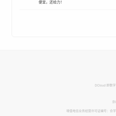
便宜，还给力！
DCloud 即
京
增值电信业务经营许可证编号：合字B2-2