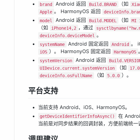
Android 返回
（如
brand
Build.BRAND
Xia
。 HarmonyOS 返回
Apple
deviceInfo.bra
Android 返回
（如
model
Build.MODEL
MI 
（如
，通过
iPhone14,2
sysctlbyname("hw.
。
deviceInfo.deviceModel
Android 固定返回
。 
systemName
Android
）。 HarmonyOS 固定返回
iOS
HarmonyOS
Android 返回
systemVersion
Build.VERSIO
（如
UIDevice.current.systemVersion
17.0
（如
）。
deviceInfo.osFullName
5.0.0
平台支持
当前支持 Android、iOS、HarmonyOS。
在 Andro
getDeviceIdentifierInfoAsync()
当前是对同步结果的回调封装，方便前端统一
调用建议