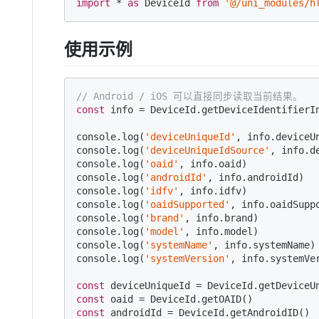
import
 * 
as
 DeviceId 
from
'@/uni_modules/h
使用示例
// Android / iOS 可以直接同步读取当前结果。
const
 info = DeviceId.getDeviceIdentifierIn
console
.log(
'deviceUniqueId'
console
.log(
'deviceUniqueIdSource'
console
.log(
'oaid'
console
.log(
'androidId'
console
.log(
'idfv'
console
.log(
'oaidSupported'
console
.log(
'brand'
console
.log(
'model'
console
.log(
'systemName'
console
.log(
'systemVersion'
, info.systemVer
const
const
const
 androidId = DeviceId.getAndroidID()
