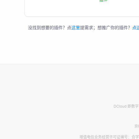
没找到想要的插件？点
这里
提需求；想推广你的插件？
点
DCloud 即
京
增值电信业务经营许可证编号：合字B2-2