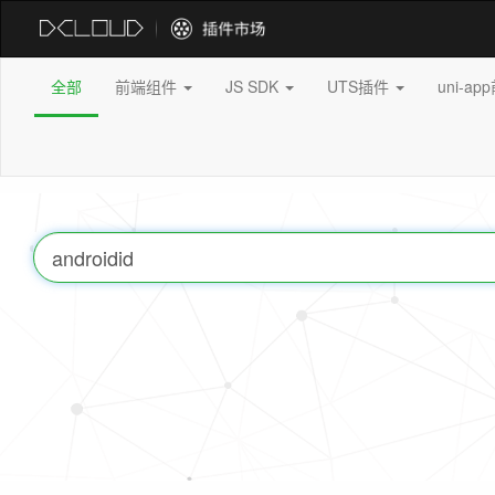
全部
前端组件
JS SDK
UTS插件
uni-a