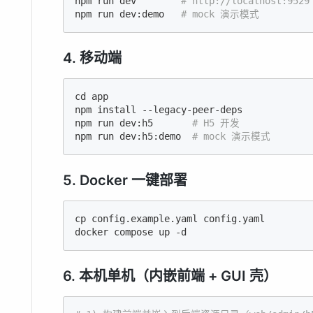
npm run dev        
# http://localhost:9529
npm run dev:demo   
# mock 演示模式
4. 移动端
cd
 app

npm install --legacy-peer-deps

npm run dev:h5       
# H5 开发
npm run dev:h5:demo  
# mock 演示模式
5. Docker 一键部署
cp config.example.yaml config.yaml

docker compose up -d
6. 本机单机（内嵌前端 + GUI 壳）