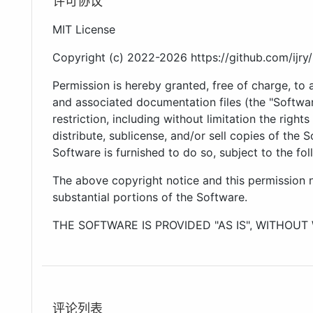
MIT License
Copyright (c) 2022-2026 https://github.com/ijry
Permission is hereby granted, free of charge, to
and associated documentation files (the "Softwar
restriction, including without limitation the right
distribute, sublicense, and/or sell copies of the
Software is furnished to do so, subject to the fol
The above copyright notice and this permission no
substantial portions of the Software.
THE SOFTWARE IS PROVIDED "AS IS", WITHOUT
IMPLIED, INCLUDING BUT NOT LIMITED TO TH
FITNESS FOR A PARTICULAR PURPOSE AND NO
AUTHORS OR COPYRIGHT HOLDERS BE LIABLE 
LIABILITY, WHETHER IN AN ACTION OF CONTRA
评论列表
OUT OF OR IN CONNECTION WITH THE SOFTWA