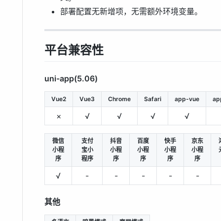
部署配置无新增项，无需额外环境变量。
平台兼容性
uni-app(5.06)
Vue2
Vue3
Chrome
Safari
app-vue
ap
×
√
√
√
√
微信
支付
抖音
百度
快手
京东
小程
宝小
小程
小程
小程
小程
序
程序
序
序
序
序
√
-
-
-
-
-
其他