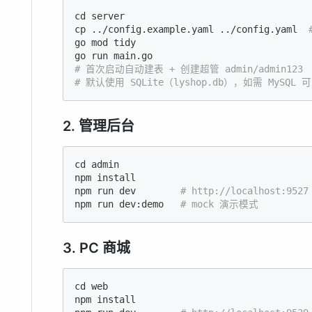
cd
 server

cp ../config.example.yaml ../config.yaml  
go mod tidy

# 首次启动自动建表 + 创建超管 admin/admin123
# 默认使用 SQLite（lyshop.db），如需 MySQL 可改
2. 管理后台
cd
 admin

npm install

npm run dev        
# http://localhost:9527
npm run dev:demo   
# mock 演示模式
3. PC 商城
cd
 web

npm install
