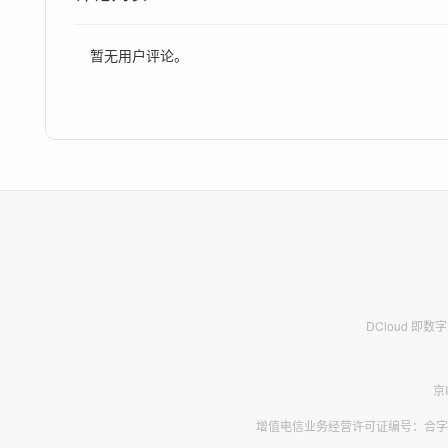
THE SOFTWARE.
暂无用户评论。
DCloud 即
京
增值电信业务经营许可证编号：合字B2-2