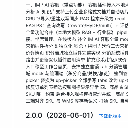
一、IM / AI 客服（重点功能） 客服插件接入本地大
分析 AI 知识库支持上传企业多格式文档并自动切片入
CRUD/导入/重建双写同步 RAG 检索升级为 recall → R
RAG P3：查询改写（rewrite/HyDE/multi）+ 
全量功能合并（本地大模型 RAG + 行业标准 pipe
接、坐席管理、在线状态 补全 IM AI 客服全量 mo
营销插件拆分 & 独立化 秒杀 / 拼团 / 砍价三大
价详情页 积分商城独立插件完整实现 分销系统插
路由并更新默认插件启用清单 扩充秒杀/拼团/砍价 m
入口移至工作台首页，去掉独立营销 tab 分销管理 
城 mock 与管理端（积分商品/兑换/总览） 签到管
picker 替换为 up-picker 全部手写 tabs 改为
修复订单列表筛选按钮图标显示异常 四、商品 & 
SKU 唯一约束 后台接入规格模板管理并统一商品 
三端对齐 SKU 与 WMS 库存新语义 打通 SKU 
2.0.0（2026-06-01）
下载此版本