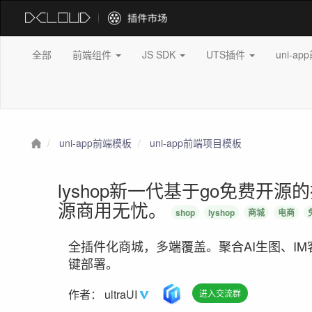
全部
前端组件
JS SDK
UTS插件
uni-a
uni-app前端模板
uni-app前端项目模板
lyshop新一代基于go免费开
源商用无忧。
shop
lyshop
商城
电商
全插件化商城，多端覆盖。聚合AI生图、IM客
键部署。
作者：
ultraUI
进入交流群