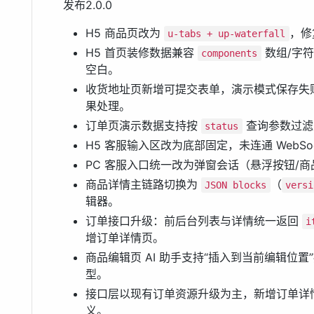
发布2.0.0
H5 商品页改为
，修
u-tabs + up-waterfall
H5 首页装修数据兼容
数组/字
components
空白。
收货地址页新增可提交表单，演示模式保存失
果处理。
订单页演示数据支持按
查询参数过滤，
status
H5 客服输入区改为底部固定，未连通 WebSo
PC 客服入口统一改为弹窗会话（悬浮按钮/
商品详情主链路切换为
（
JSON blocks
versi
辑器。
订单接口升级：前后台列表与详情统一返回
i
增订单详情页。
商品编辑页 AI 助手支持“插入到当前编辑位置
型。
接口层以现有订单资源升级为主，新增订单详
义。