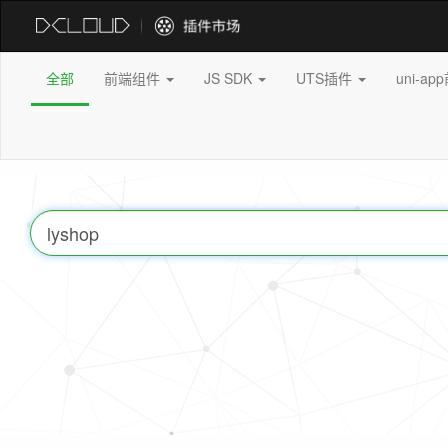
全部
前端组件
JS SDK
UTS插件
uni-a