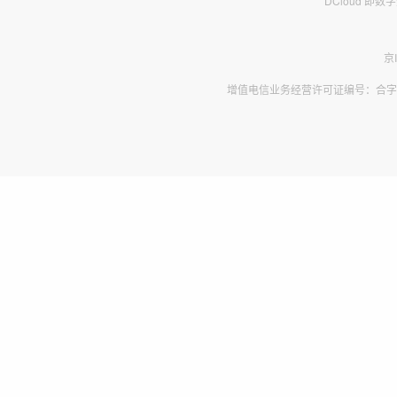
DCloud 即
京
增值电信业务经营许可证编号：合字B2-2