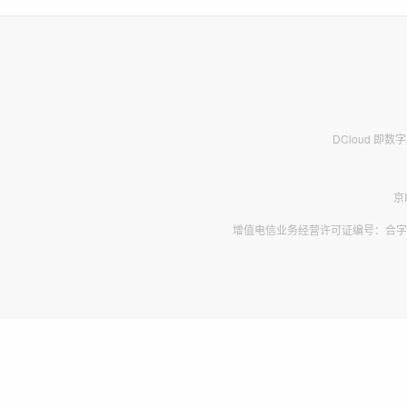
DCloud 即
京
增值电信业务经营许可证编号：合字B2-2