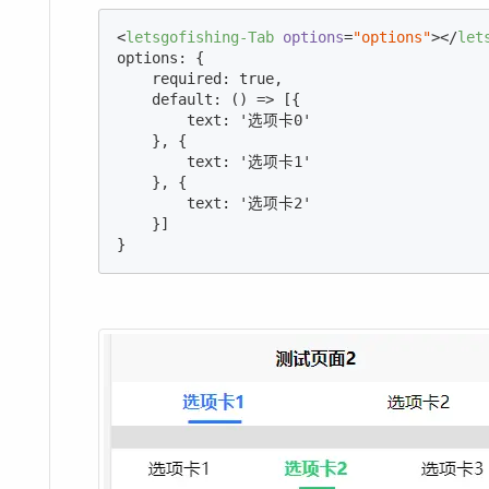
<
letsgofishing-Tab
options
=
"options"
>
</
let
options: {

    required: true,

    default: () => [{

        text: '选项卡0'

    }, {

        text: '选项卡1'

    }, {

        text: '选项卡2'

    }]

}