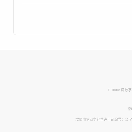
DCloud 即
京
增值电信业务经营许可证编号：合字B2-2