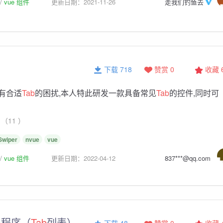
vue 组件
更新日期：2021-11-26
走我们钓鱼去
下载 718
赞赏 0
收藏
没有合适
Tab
的困扰,本人特此研发一款具备常见
Tab
的控件,同时可
（11 ）
Swiper
nvue
vue
vue 组件
更新日期：2022-04-12
837***@qq.com
小程序（
Tab
列表）
下载 48
赞赏 0
收藏