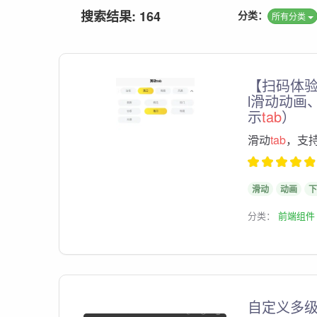
搜索结果: 164
分类：
所有分类
【扫码体
l滑动动画
示
tab
）
滑动
tab
，支持
滑动
动画
下
分类：
前端组件
自定义多