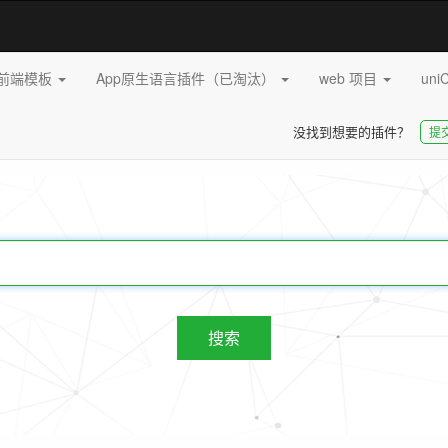
pp前端模板
App原生语言插件（已淘汰）
web 项目
uni
没找到想要的插件？
提
20267
插件
搜索