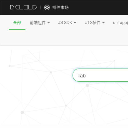
全部
前端组件
JS SDK
UTS插件
uni-a