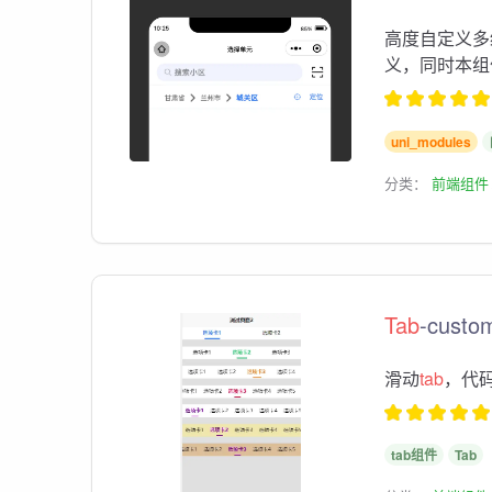
高度自定义多
义，同时本组
uni_modules
分类：
前端组件
Tab
-custo
滑动
tab
，代
tab组件
Tab