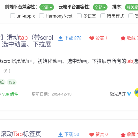
前端平台兼容性：
云端平台兼容性：
排序：
全部
全部
相关
uni-app x
HarmonyNext
多语言
暗黑模式
验】滑动
tab
（带scrol
下载 272
赞赏 1
收藏
、选中动画、下拉展
scroll滑动动画，初始化动画、选中动画，下拉展示所有的
tab
选
（6 ）
拉
Tab
vue 组件
更新日期：2024-12-13
微光月牙
级滚动
Tab
标签页
下载 52
赞赏 0
收藏