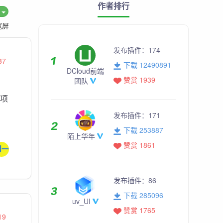
作者排行
度
宽屏
发布插件：
174
37
下载 12490891
DCloud前端
赞赏 1939
团队
项
发布插件：
171
下载 253887
陌上华年
赞赏 1861
发布插件：
86
下载 285096
uv_UI
赞赏 1765
19