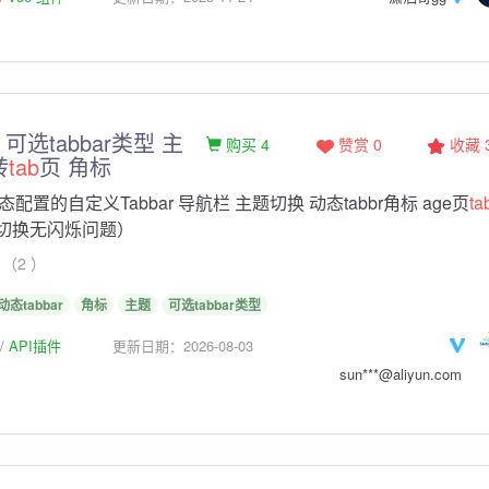
r 可选tabbar类型 主
购买 4
赞赏 0
收藏
转
tab
页 角标
配置的自定义Tabbar 导航栏 主题切换 动态tabbr角标 age页
ta
ar切换无闪烁问题）
（2 ）
动态tabbar
角标
主题
可选tabbar类型
API插件
更新日期：2026-08-03
sun***@aliyun.com