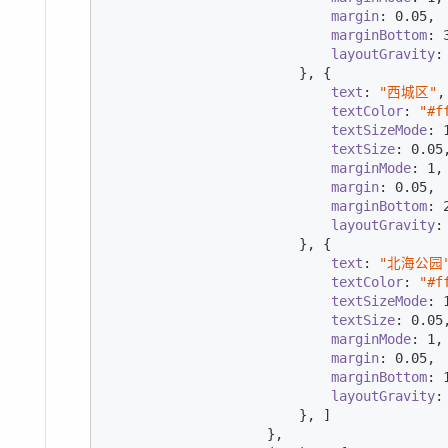
margin
: 
0.05
,

marginBottom
: 
layoutGravity
:
                        }, {

text
: 
"西城区"
,

textColor
: 
"#f
textSizeMode
: 
textSize
: 
0.05
,
marginMode
: 
1
,

margin
: 
0.05
,

marginBottom
: 
layoutGravity
:
                        }, {

text
: 
"北海公园
textColor
: 
"#f
textSizeMode
: 
textSize
: 
0.05
,
marginMode
: 
1
,

margin
: 
0.05
,

marginBottom
: 
layoutGravity
:
                        }, ]

                    },
