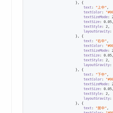
                        }, {

text
: 
"上中"
,

textColor
: 
"#0
textSizeMode
: 
textSize
: 
0.05
,
textStyle
: 
2
,

layoutGravity
:
                        }, {

text
: 
"右中"
,

textColor
: 
"#0
textSizeMode
: 
textSize
: 
0.05
,
textStyle
: 
2
,

layoutGravity
:
                        }, {

text
: 
"下中"
,

textColor
: 
"#0
textSizeMode
: 
textSize
: 
0.05
,
textStyle
: 
2
,

layoutGravity
:
                        }, {

text
: 
"居中"
,

textColor
: 
"#0