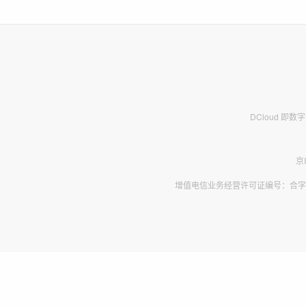
DCloud 即
京
增值电信业务经营许可证编号：合字B2-2