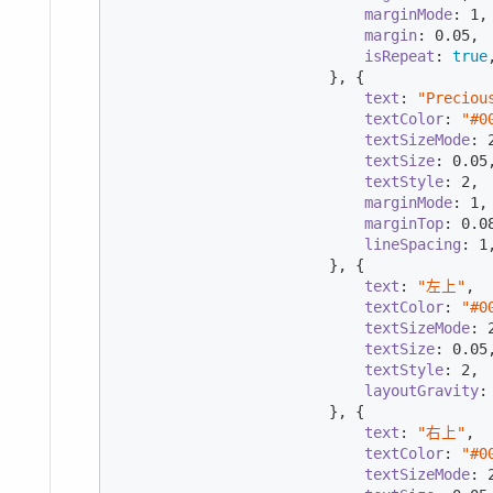
marginMode
: 
1
,

margin
: 
0.05
,

isRepeat
: 
true
,
                        }, {

text
: 
"Preciou
textColor
: 
"#0
textSizeMode
: 
textSize
: 
0.05
,
textStyle
: 
2
,

marginMode
: 
1
,

marginTop
: 
0.0
lineSpacing
: 
1
,
                        }, {

text
: 
"左上"
,

textColor
: 
"#0
textSizeMode
: 
textSize
: 
0.05
,
textStyle
: 
2
,

layoutGravity
:
                        }, {

text
: 
"右上"
,

textColor
: 
"#0
textSizeMode
: 