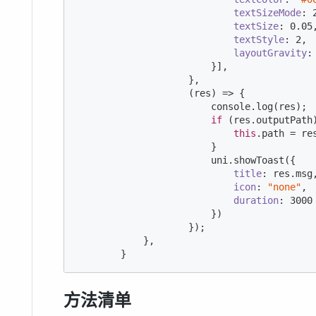
textSizeMode
: 
textSize
: 
0.05
,
textStyle
: 
2
,

layoutGravity
:
                        }],

                    },

                    (res) => {

console
.log(res);

if
 (res.outputPath)
this
.path = res
                        }

                        uni.showToast({

title
: res.msg,
icon
: 
"none"
,

duration
: 
3000
                        })

                    });

            },

        }
方法清单