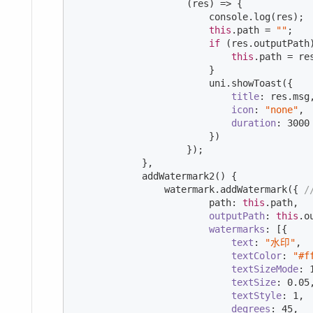
                    (res) => {

console
.log(res);

this
.path = 
""
;

if
 (res.outputPath)
this
.path = res
                        }

                        uni.showToast({

title
: res.msg,
icon
: 
"none"
,

duration
: 
3000
                        })

                    });

            },

            addWatermark2() {

                watermark.addWatermark({ 
/
                        path: 
this
.path,

outputPath
: 
this
.o
watermarks
: [{

text
: 
"水印"
,

textColor
: 
"#f
textSizeMode
: 
textSize
: 
0.05
,
textStyle
: 
1
,

degrees
: 
45
,
