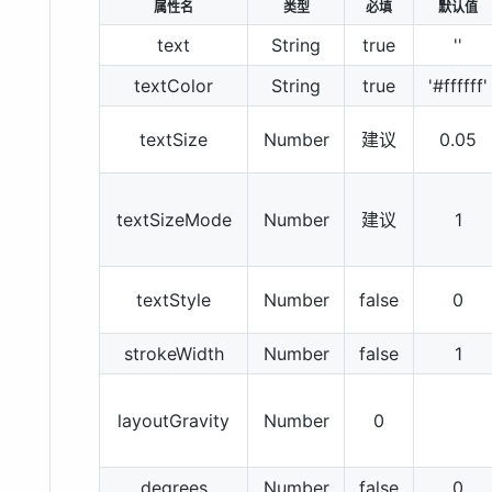
属性名
类型
必填
默认值
text
String
true
''
textColor
String
true
'#ffffff'
textSize
Number
建议
0.05
textSizeMode
Number
建议
1
textStyle
Number
false
0
strokeWidth
Number
false
1
layoutGravity
Number
0
degrees
Number
false
0