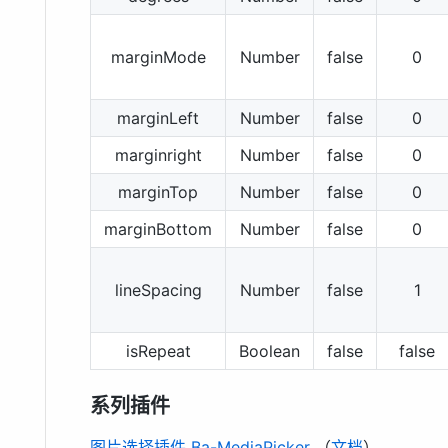
marginMode
Number
false
0
marginLeft
Number
false
0
marginright
Number
false
0
marginTop
Number
false
0
marginBottom
Number
false
0
lineSpacing
Number
false
1
isRepeat
Boolean
false
false
系列插件
图片选择插件 Ba-MediaPicker
（
文档
）