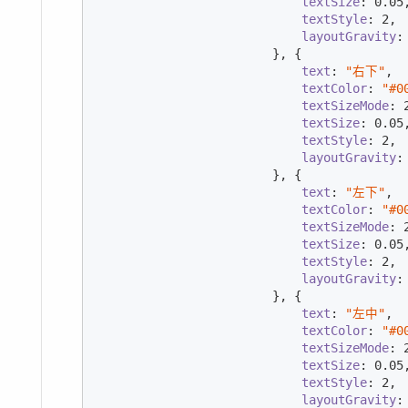
textSize
: 
0.05
,
textStyle
: 
2
,

layoutGravity
:
                        }, {

text
: 
"右下"
,

textColor
: 
"#0
textSizeMode
: 
textSize
: 
0.05
,
textStyle
: 
2
,

layoutGravity
:
                        }, {

text
: 
"左下"
,

textColor
: 
"#0
textSizeMode
: 
textSize
: 
0.05
,
textStyle
: 
2
,

layoutGravity
:
                        }, {

text
: 
"左中"
,

textColor
: 
"#0
textSizeMode
: 
textSize
: 
0.05
,
textStyle
: 
2
,

layoutGravity
: