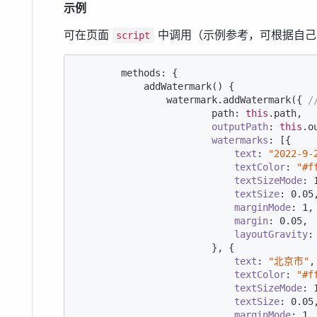
示例
可在页面
中调用（示例参考，可根据自己
script
        methods: {

            addWatermark() {

                watermark.addWatermark({ 
/
                        path: 
this
.path,

outputPath
: 
this
.o
watermarks
: [{

text
: 
"2022-9-
textColor
: 
"#f
textSizeMode
: 
textSize
: 
0.05
,
marginMode
: 
1
,

margin
: 
0.05
,

layoutGravity
:
                        }, {

text
: 
"北京市"
,

textColor
: 
"#f
textSizeMode
: 
textSize
: 
0.05
,
marginMode
: 
1
,
