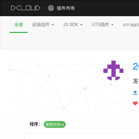
全部
前端组件
JS SDK
UTS插件
uni-a
2
发
排序：
更新时间