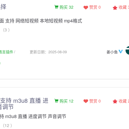
选择
购买 32
赞赏 0
收藏
 支持 网络短视频 本地短视频 mp4格式
（3 ）
生语言插件
更新日期：2025-08-09
姜小鱼
件
支持 m3u8 直播 进
购买 12
赞赏 0
收藏
音调节
持 m3u8 直播 进度调节 声音调节
（12 ）