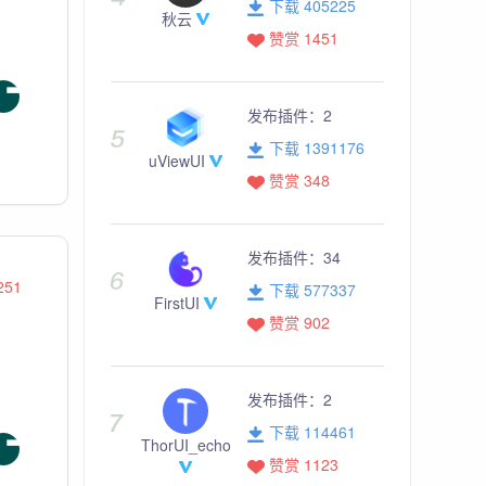
下载 405225
秋云
赞赏 1451
发布插件：
2
下载 1391176
uViewUI
赞赏 348
发布插件：
34
251
下载 577337
FirstUI
赞赏 902
发布插件：
2
下载 114461
ThorUI_echo
赞赏 1123