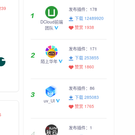
239
发布插件：
178
下载 12489920
DCloud前端
赞赏 1938
团队
发布插件：
171
下载 253855
陌上华年
赞赏 1860
发布插件：
86
下载 285083
uv_UI
赞赏 1765
6
发布插件：
1