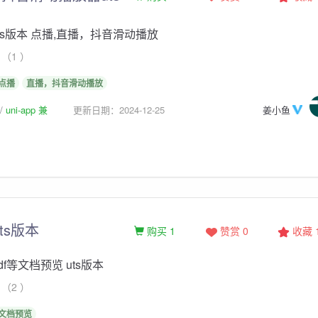
ts版本 点播,直播，抖音滑动播放
（1 ）
点播
直播，抖音滑动播放
uni-app 兼
更新日期：2024-12-25
姜小鱼
ts版本
购买 1
赞赏 0
收藏
l pdf等文档预览 uts版本
（2 ）
文档预览