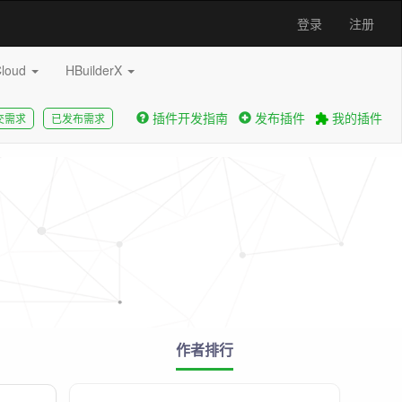
登录
注册
Cloud
HBuilderX
插件开发指南
发布插件
我的插件
交需求
已发布需求
作者排行