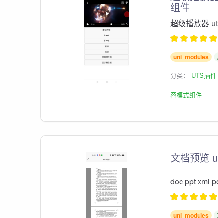
组件
超级播放器 u
uni_modules
分类：
UTS插件
容模式组件
文档预览 u
doc ppt xm
uni_modules