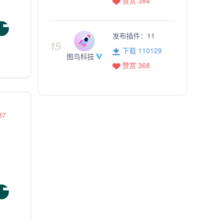
赞赏 384
发布插件：
11
下载 110129
图鸟科技
赞赏 368
37