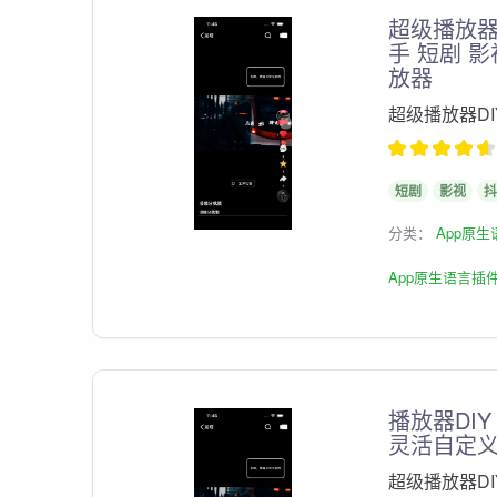
超级播放器
手 短剧 影
放器
超级播放器DI
短剧
影视
抖
分类：
App原
App原生语言插
播放器DIY
灵活自定
超级播放器D