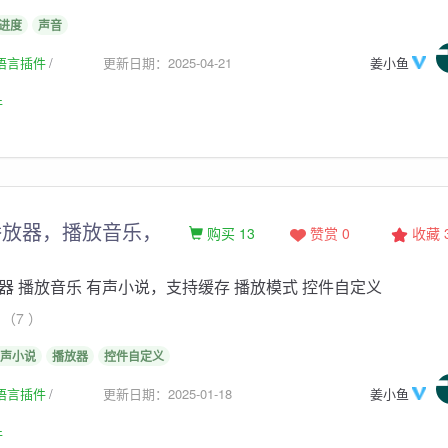
进度
声音
生语言插件
更新日期：2025-04-21
姜小鱼
件
播放器，播放音乐，
购买 13
赞赏 0
收藏
器 播放音乐 有声小说，支持缓存 播放模式 控件自定义
（7 ）
声小说
播放器
控件自定义
生语言插件
更新日期：2025-01-18
姜小鱼
件