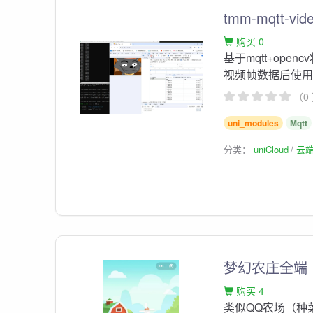
tmm-mqtt-vid
购买 0
基于mqtt+ope
视频帧数据后使用c
（0
uni_modules
Mqtt
分类：
uniCloud
云
梦幻农庄全端
购买 4
类似QQ农场（种