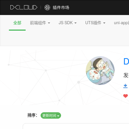
全部
前端组件
JS SDK
UTS插件
uni-a
D
发
排序：
更新时间