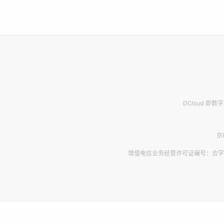
DCloud 即
京
增值电信业务经营许可证编号：合字B2-2