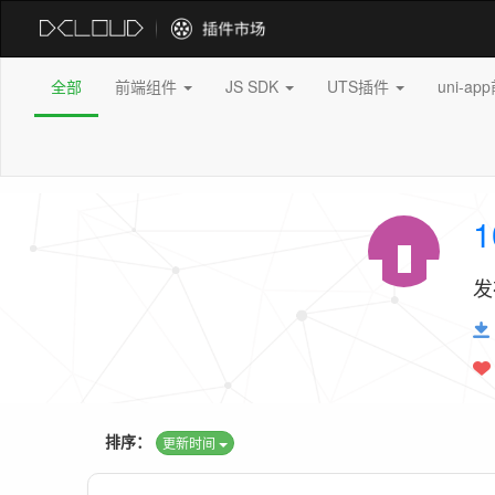
全部
前端组件
JS SDK
UTS插件
uni-a
1
发
排序：
更新时间