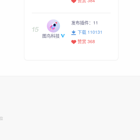
赞赏 384
发布插件：
11
下载 110131
图鸟科技
赞赏 368
位