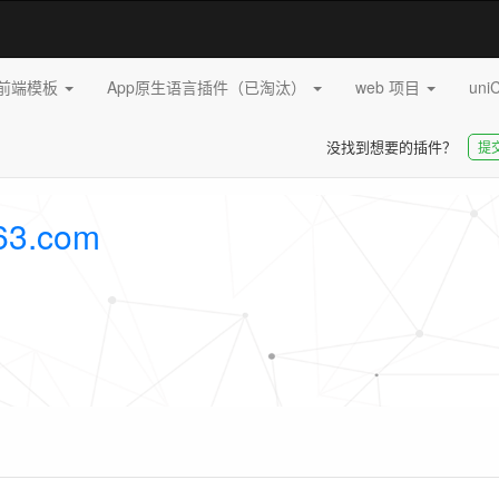
pp前端模板
App原生语言插件（已淘汰）
web 项目
uni
没找到想要的插件？
提
63.com