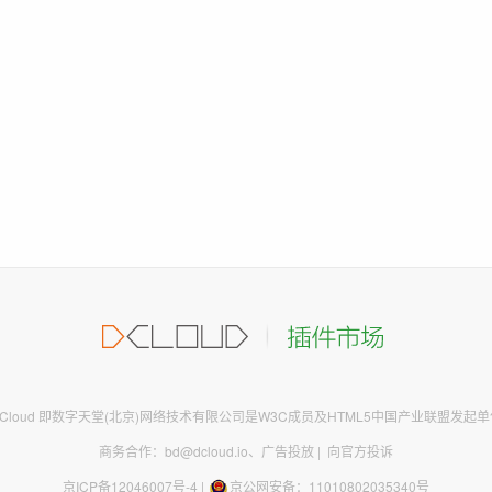
DCloud 即数字天堂(北京)网络技术有限公司是W3C成员及HTML5中国产业联盟发起单
商务合作：bd@dcloud.io
、
广告投放
|
向官方投诉
京ICP备12046007号-4
|
京公网安备：11010802035340号