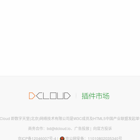
DCloud 即数字天堂(北京)网络技术有限公司是W3C成员及HTML5中国产业联盟发起单
商务合作：bd@dcloud.io
、
广告投放
|
向官方投诉
京ICP备12046007号-4
|
京公网安备：11010802035340号