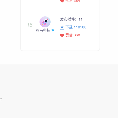
赞赏 384
发布插件：
11
下载 110100
图鸟科技
赞赏 368
位