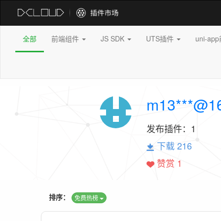
全部
前端组件
JS SDK
UTS插件
uni-a
m13***@1
发布插件：
1
下载 216
赞赏 1
排序：
免费热榜