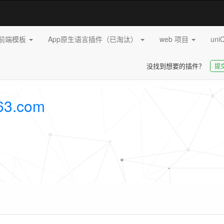
pp前端模板
App原生语言插件（已淘汰）
web 项目
uni
没找到想要的插件？
提
63.com