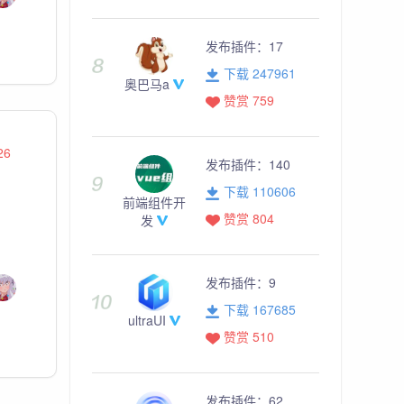
发布插件：
17
下载 247961
奥巴马a
赞赏 759
26
发布插件：
140
下载 110606
前端组件开
赞赏 804
发
发布插件：
9
下载 167685
ultraUI
赞赏 510
发布插件：
62