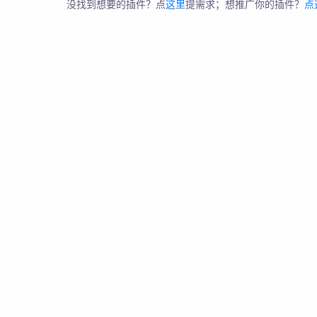
没找到想要的插件？点
这里
提需求；想推广你的插件？
点