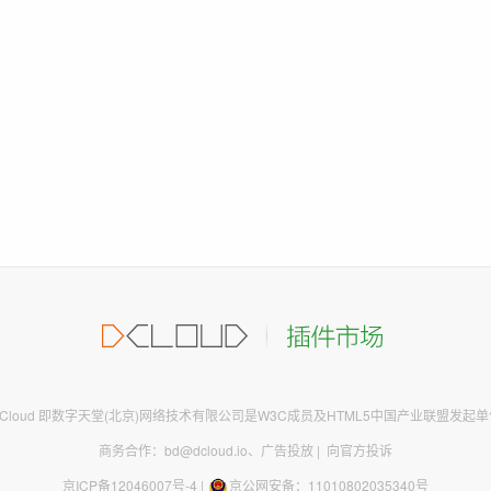
DCloud 即数字天堂(北京)网络技术有限公司是W3C成员及HTML5中国产业联盟发起单
商务合作：bd@dcloud.io
、
广告投放
|
向官方投诉
京ICP备12046007号-4
|
京公网安备：11010802035340号