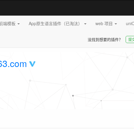
pp前端模板
App原生语言插件（已淘汰）
web 项目
uni
没找到想要的插件？
提
63.com