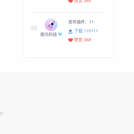
赞赏 384
发布插件：
11
下载 110111
图鸟科技
赞赏 368
位