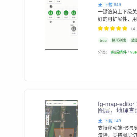
下载 649
一键渲染上下级
好的可扩展性，
（4
tree
树形列表
族
分类：
前端组件
vu
fg-map-e
图层，地理查
下载 149
支持移动端H5与
清除，支持图层切换