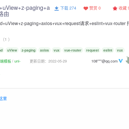
nd+uView+z-paging+a
下载 274
赞赏 0
收藏
+路由
wind+uView+z-paging+axios+vux+request请求+eslint+vux-route
（1 ）
nd
uView
z-paging
axios
vux
vue-router
request
eslint
vux
p前端模板
uni-
更新日期：2022-05-29
108***@qq.com
板
这里