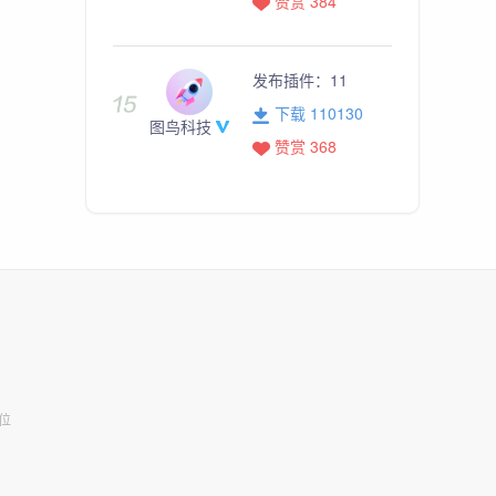
赞赏 384
发布插件：
11
下载 110130
图鸟科技
赞赏 368
位