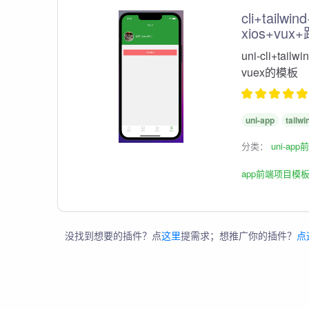
cli+tailwi
xios+vux
uni-cli+tail
vuex的模板
uni-app
tailwi
分类：
uni-ap
app前端项目模
没找到想要的插件？点
这里
提需求；想推广你的插件？
点