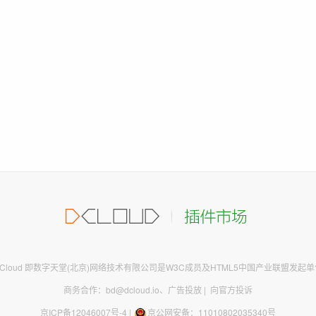
DCloud 即数字天堂(北京)网络技术有限公司是W3C成员及HTML5中国产业联盟发起单
商务合作：bd@dcloud.io
、
广告投放
|
向官方投诉
京ICP备12046007号-4
|
京公网安备：11010802035340号