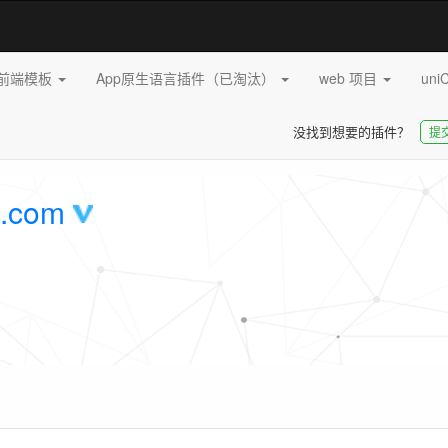
pp前端模板
App原生语言插件（已淘汰）
web 项目
uni
没找到想要的插件？
提
.com