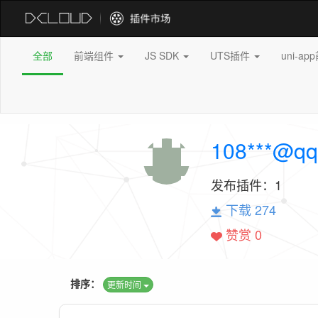
全部
前端组件
JS SDK
UTS插件
uni-a
108***@qq
发布插件：
1
下载 274
赞赏 0
排序：
更新时间