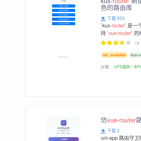
kux-
router
新
色的路由库
下载 853
`kux-
router
` 是一
持 `
vue
-
router
` 
（4
uni_modules
kux-r
分类：
UTS插件
AP
仿
vue
-
router
下载 2
uni-app 路