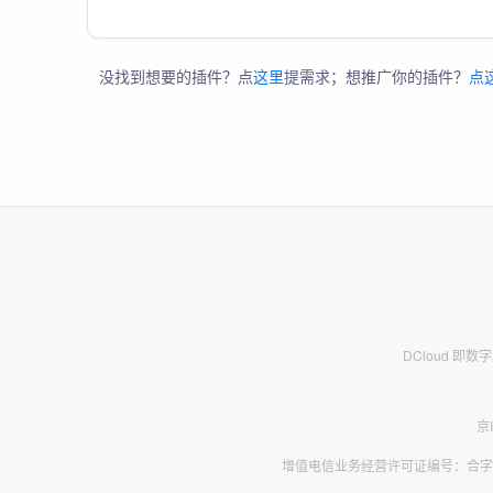
没找到想要的插件？点
这里
提需求；想推广你的插件？
点
DCloud 即
京
增值电信业务经营许可证编号：合字B2-2