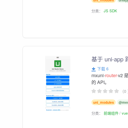
uni_modules
uniap
分类：
JS SDK
基于 uni-a
下载 6
mxuni-
router-
v2
的 API。
（0
uni_modules
@meng
分类：
前端组件
vu