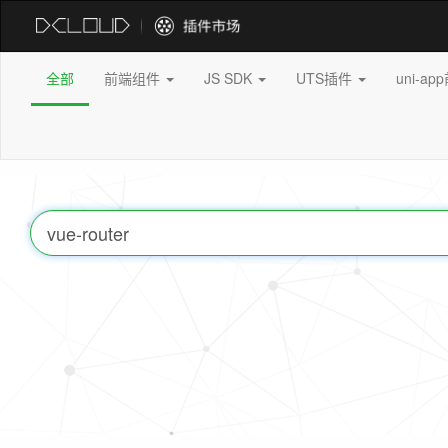
全部
前端组件
JS SDK
UTS插件
uni-a