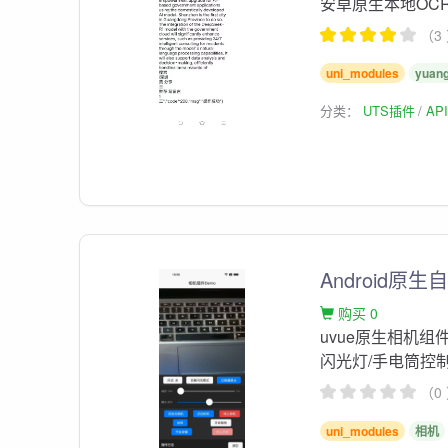
安卓原生本地OC
（3
uni_modules
yuang
分类：
UTS插件
AP
Android原
购买 0
uvue原生相机
闪光灯/手电筒控
（0
uni_modules
相机