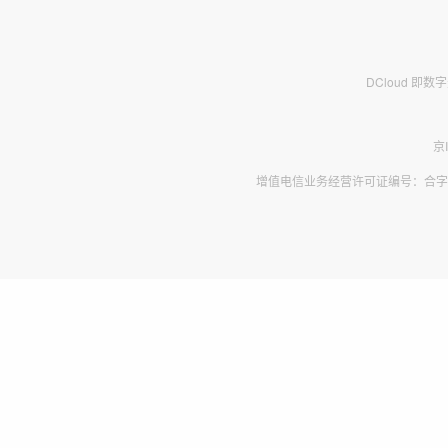
DCloud 即
京
增值电信业务经营许可证编号：合字B2-2