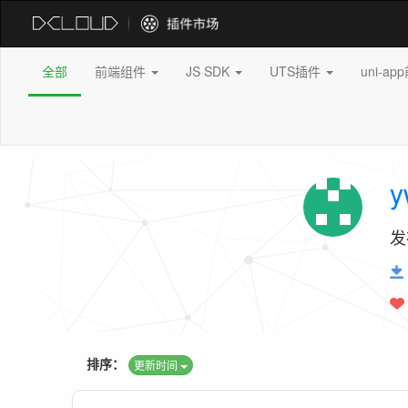
全部
前端组件
JS SDK
UTS插件
uni-a
y
发
排序：
更新时间